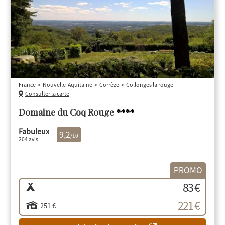
France
Nouvelle-Aquitaine
Corrèze
Collonges la rouge
Consulter la carte
Domaine du Coq Rouge
****
Fabuleux
9,2
/10
204 avis
PROMO
83 €
221 €
251 €