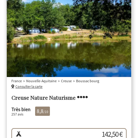
France
Nouvelle-Aquitaine
Creuse
Boussac bourg
Consulter la carte
Creuse Nature Naturisme
****
Très bien
8,8
/10
257 avis
142,50 €