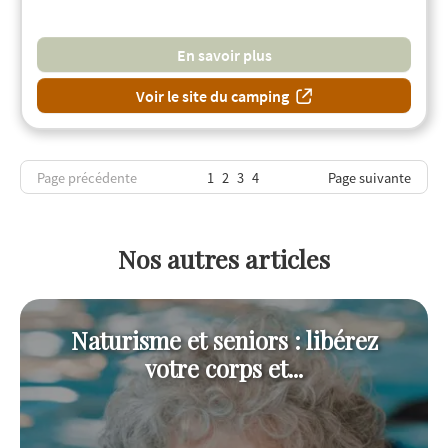
En savoir plus
Voir le site du camping
Page précédente
1
2
3
4
Page suivante
Nos autres articles
Naturisme et seniors : libérez
votre corps et...