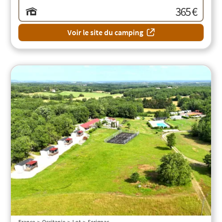
365 €
Voir le site du camping
France
Occitanie
Lot
Serignac