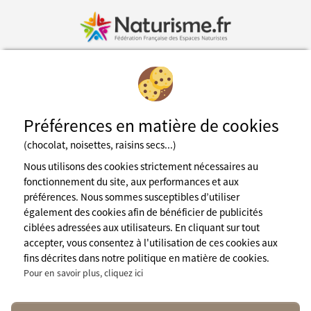
Inscription à la newsletter
Préférences en matière de cookies
Fédération des espaces naturistes
(chocolat, noisettes, raisins secs...)
Mentions légales
CGU du site
Nous utilisons des cookies strictement nécessaires au
Cookies
fonctionnement du site, aux performances et aux
Charte de confidentialité
préférences. Nous sommes susceptibles d’utiliser
Espace presse
également des cookies afin de bénéficier de publicités
A propos de nous
ciblées adressées aux utilisateurs. En cliquant sur tout
contact@naturisme.fr
accepter, vous consentez à l'utilisation de ces cookies aux
Nos partenaires
fins décrites dans notre politique en matière de cookies.
Pour en savoir plus, cliquez ici
Suivez nous