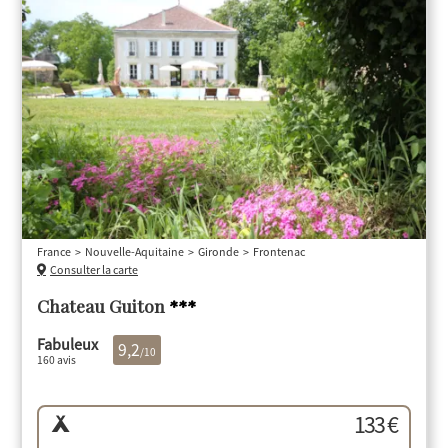
France
Nouvelle-Aquitaine
Gironde
Frontenac
Consulter la carte
Chateau Guiton
***
Fabuleux
9,2
/10
160 avis
133 €