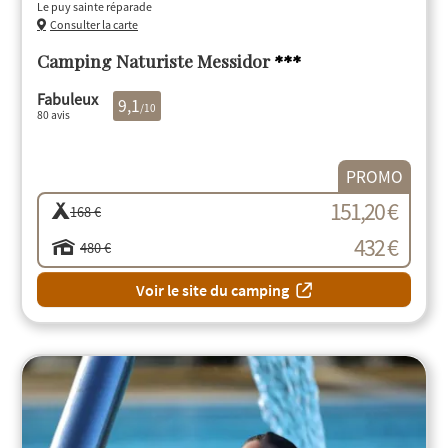
Le puy sainte réparade
Consulter la carte
Camping Naturiste Messidor
***
Fabuleux
9,1
/10
80 avis
PROMO
151,20 €
168 €
432 €
480 €
Voir le site du camping