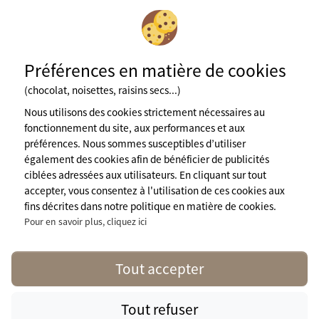
Inscription à la newsletter
Préférences en matière de cookies
Fédération des espaces naturistes
(chocolat, noisettes, raisins secs...)
Mentions légales
Nous utilisons des cookies strictement nécessaires au
CGU du site
fonctionnement du site, aux performances et aux
Cookies
préférences. Nous sommes susceptibles d’utiliser
Charte de confidentialité
Espace presse
également des cookies afin de bénéficier de publicités
A propos de nous
ciblées adressées aux utilisateurs. En cliquant sur tout
accepter, vous consentez à l'utilisation de ces cookies aux
contact@naturisme.fr
Nos partenaires
fins décrites dans notre politique en matière de cookies.
Pour en savoir plus, cliquez ici
Suivez nous
Tout accepter
Tout refuser