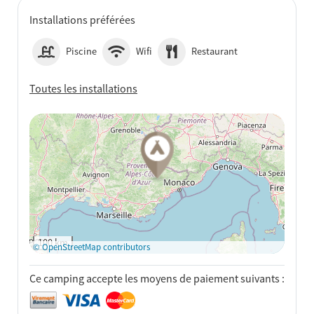
Installations préférées
Piscine
Wifi
Restaurant
Toutes les installations
Voir sur Google Maps
100 km
© OpenStreetMap contributors
Ce camping accepte les moyens de paiement suivants :