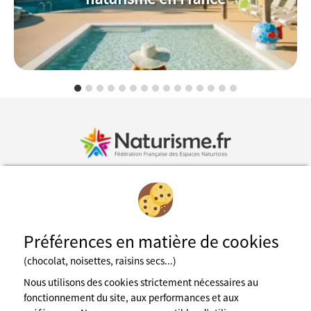
Inscription à la newsletter
Préférences en matière de cookies
Fédération des espaces naturistes
(chocolat, noisettes, raisins secs...)
Mentions légales
CGU du site
Nous utilisons des cookies strictement nécessaires au
Cookies
fonctionnement du site, aux performances et aux
Charte de confidentialité