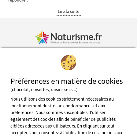
répondre…
Inscription à la newsletter
Préférences en matière de cookies
Fédération des espaces naturistes
(chocolat, noisettes, raisins secs...)
Mentions légales
CGU du site
Nous utilisons des cookies strictement nécessaires au
Cookies
fonctionnement du site, aux performances et aux
Charte de confidentialité
préférences. Nous sommes susceptibles d’utiliser
Espace presse
également des cookies afin de bénéficier de publicités
A propos de nous
ciblées adressées aux utilisateurs. En cliquant sur tout
contact@naturisme.fr
accepter, vous consentez à l'utilisation de ces cookies aux
Nos partenaires