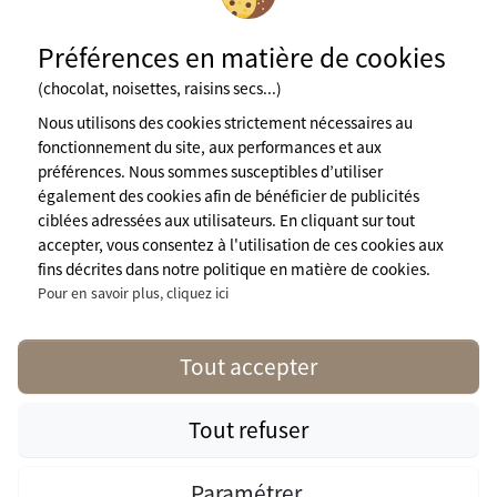
Préférences en matière de cookies
Fédération des espaces naturistes
(chocolat, noisettes, raisins secs...)
Mentions légales
CGU du site
Nous utilisons des cookies strictement nécessaires au
Cookies
fonctionnement du site, aux performances et aux
Charte de confidentialité
préférences. Nous sommes susceptibles d’utiliser
Espace presse
également des cookies afin de bénéficier de publicités
A propos de nous
ciblées adressées aux utilisateurs. En cliquant sur tout
contact@naturisme.fr
accepter, vous consentez à l'utilisation de ces cookies aux
Nos partenaires
fins décrites dans notre politique en matière de cookies.
Pour en savoir plus, cliquez ici
Suivez nous
Tout accepter
Tout refuser
naturisme.fr © 2026 Naturisme.fr, tous droits réservés. Tous les
médias et toutes les images sont la propriété de leurs détenteurs
Paramétrer
respectifs.