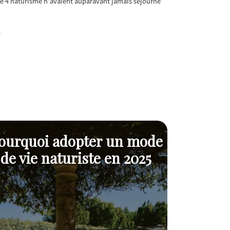
ce 4 naturisme n’avaient auparavant jamais séjourné
.
ourquoi adopter un mode
Guide 
de vie naturiste en 2025