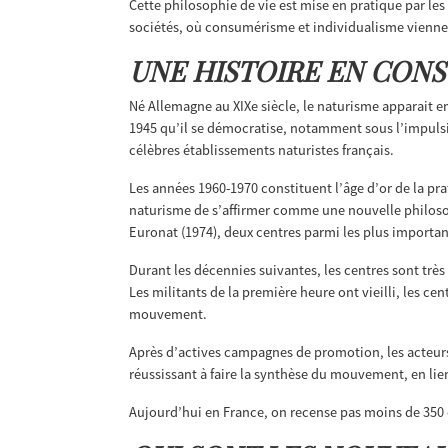
Cette philosophie de vie est mise en pratique par les
sociétés, où consumérisme et individualisme viennent
UNE HISTOIRE EN CON
Né Allemagne au XIXe siècle, le naturisme apparait e
1945 qu’il se démocratise, notamment sous l’impulsi
célèbres établissements naturistes français.
Les années 1960-1970 constituent l’âge d’or de la 
naturisme de s’affirmer comme une nouvelle philosop
Euronat (1974), deux centres parmi les plus importa
Durant les décennies suivantes, les centres sont très
Les militants de la première heure ont vieilli, les c
mouvement.
Après d’actives campagnes de promotion, les acteurs 
réussissant à faire la synthèse du mouvement, en lien
Aujourd’hui en France, on recense pas moins de 350 c