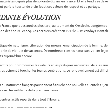
 naturistes depuis plus de soixante dix ans en France. Et elle tend à se dé
 parfois heurter de plein fouet ces valeurs de respect et de partage.
STANTE ÉVOLUTION
n France quelques années plus tard, au tournant du XXe siècle. Longtemps 
on des époux Lecocq. Ces derniers créent en 1949 le CHM Vendays-Montaliv
pratique du naturisme. Libération des mœurs, émancipation de la femme, 
hie de vie… et de vacances. De nombreux centres naturistes voient le jo
nts aujourd’hui encore.
 actifs pour promouvoir les valeurs et les pratiques naturistes. Mais les a
entres peinent à toucher les jeunes générations. Le renouvellement est diffi
du naturisme français parviennent à toucher de nouvelles clientèles : jeun
 avec les militants de la première heure.
entres actifs répartis dans tout l’Hexane.