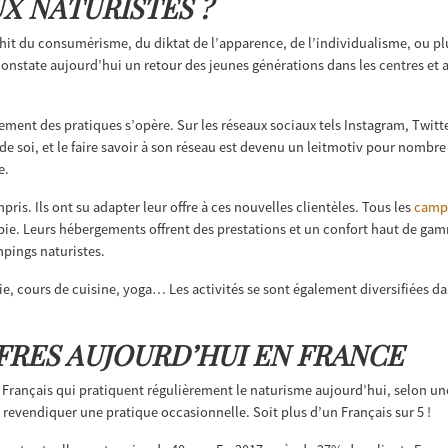
X NATURISTES ?
nchit du consumérisme, du diktat de l’apparence, de l’individualisme, ou 
on constate aujourd’hui un retour des jeunes générations dans les centres e
ement des pratiques s’opère. Sur les réseaux sociaux tels Instagram, Twit
 de soi, et le faire savoir à son réseau est devenu un leitmotiv pour nomb
e.
ris. Ils ont su adapter leur offre à ces nouvelles clientèles. Tous les
campi
pie. Leurs hébergements offrent des prestations et un confort haut de g
pings naturistes.
ie, cours de cuisine, yoga… Les activités se sont également diversifiées d
FRES AUJOURD’HUI EN FRANCE
e Français qui pratiquent régulièrement le naturisme aujourd’hui, selon u
à revendiquer une pratique occasionnelle. Soit plus d’un Français sur 5 !