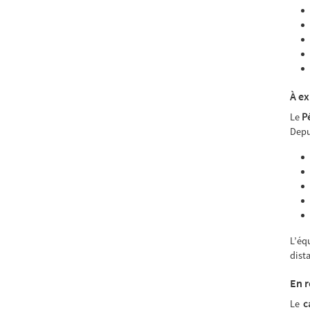
À ex
Le
P
Depu
L’éq
dist
En 
Le
c