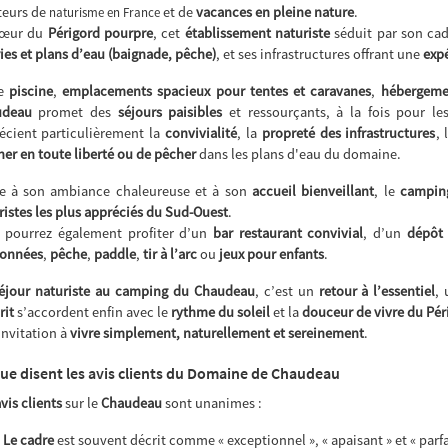
eurs de
et de
vacances en pleine nature
.
naturisme en France
cœur du
Périgord pourpre
, cet
établissement naturiste
séduit par son ca
ries et plans d’eau (baignade, pêche)
, et ses infrastructures offrant une
exp
re
piscine
,
emplacements spacieux pour tentes et caravanes
,
hébergeme
udeau
promet des
séjours paisibles
et ressourçants, à la fois pour l
écient particulièrement la
convivialité
, la
propreté des infrastructures
, 
ner en toute liberté ou de pêcher
dans les plans d'eau du domaine.
e à son ambiance chaleureuse et à son
accueil bienveillant
, le
campin
ristes les plus appréciés du Sud-Ouest
.
 pourrez également profiter d’un
bar restaurant convivial
, d’un
dépôt
onnées
,
pêche
,
paddle
,
tir à l’arc
ou
jeux pour enfants
.
éjour naturiste au camping du Chaudeau
, c’est un
retour à l’essentiel
,
rit
s’accordent enfin avec le
rythme du soleil
et la
douceur de vivre du Pér
invitation à
vivre simplement, naturellement et sereinement
.
ue disent les avis clients du Domaine de Chaudeau
vis clients
sur le
Chaudeau
sont unanimes :
Le cadre
est souvent décrit comme « exceptionnel », « apaisant » et « parf