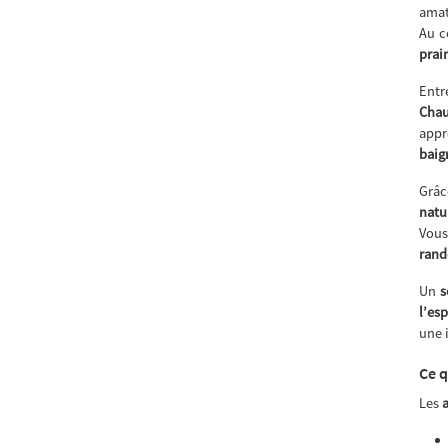
amat
Au 
prai
Ent
Cha
appr
baig
Grâc
natu
Vous
rand
Un
s
l’esp
une 
Ce q
Les
a