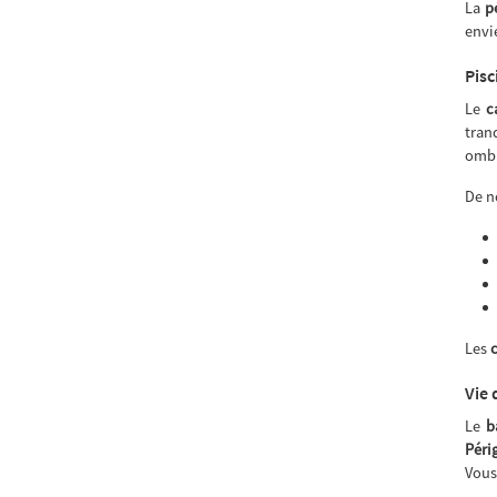
La
p
envi
Pisc
Le
c
tran
ombr
De 
Les
Vie 
Le
b
Péri
Vous