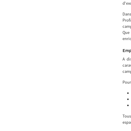
d'exc
Dans
Prof
camp
Que 
enri
Emp
A di
cara
camp
Pour
Tous
espa