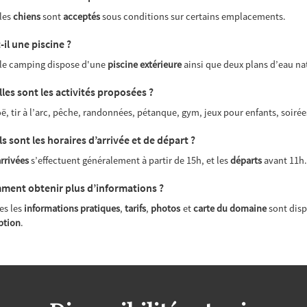
 les
chiens
sont
acceptés
sous conditions sur certains emplacements.
t-il une piscine ?
 le camping dispose d'une
piscine extérieure
ainsi que deux plans d’eau na
les sont les activités proposées ?
ë, tir à l’arc, pêche, randonnées, pétanque, gym, jeux pour enfants, soirée
s sont les horaires d’arrivée et de départ ?
rrivées
s’effectuent généralement à partir de 15h, et les
départs
avant 11h
ent obtenir plus d’informations ?
es les
informations pratiques
,
tarifs
,
photos
et
carte du domaine
sont disp
ption
.