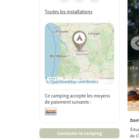
Toutes les installations
Voir sur
Google Maps
100 km
© OpenStreetMap contributors
Ce camping accepte les moyens
de paiement suivants :
Dom
Situ
Contacter le camping
de C