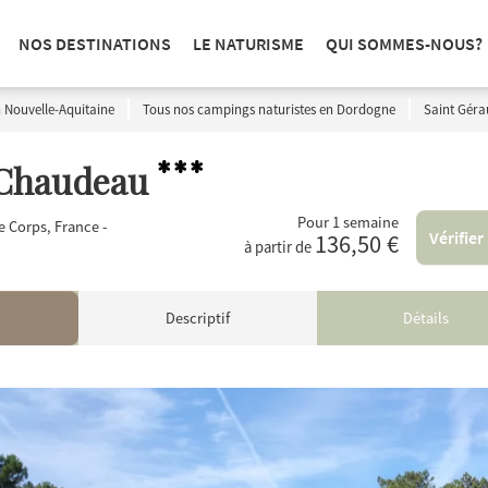
NOS DESTINATIONS
LE NATURISME
QUI SOMMES-NOUS?
 Nouvelle-Aquitaine
Tous nos campings naturistes en Dordogne
Saint Géra
***
 Chaudeau
Pour 1 semaine
 Corps, France -
Vérifier
136,50 €
à partir de
Descriptif
Détails