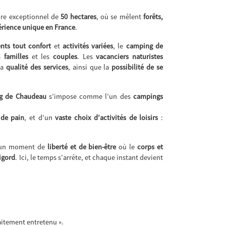
dre exceptionnel de
50 hectares
, où se mêlent
forêts,
érience unique en France
.
nts tout confort
et
activités variées
, le
camping de
es
familles
et les
couples
. Les
vacanciers naturistes
la
qualité des services
, ainsi que la
possibilité de se
g de Chaudeau
s’impose comme l’un des
campings
 de pain
, et d’un
vaste choix d’activités de loisirs
:
 un moment de
liberté et de bien-être
où le
corps et
igord
. Ici, le temps s’arrête, et chaque instant devient
aitement entretenu ».