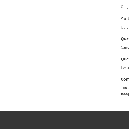
Oui,
Y a-
Oui,
Quel
Cano
Quel
Les
a
Comm
Tout
réce