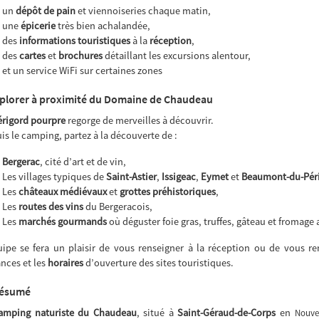
un
dépôt de pain
et viennoiseries chaque matin,
une
épicerie
très bien achalandée,
des
informations touristiques
à la
réception
,
des
cartes
et
brochures
détaillant les excursions alentour,
et un service WiFi sur certaines zones
plorer à proximité du Domaine de Chaudeau
érigord pourpre
regorge de merveilles à découvrir.
is le camping, partez à la découverte de :
Bergerac
, cité d’art et de vin,
Les villages typiques de
Saint-Astier
,
Issigeac
,
Eymet
et
Beaumont-du-Pér
Les
châteaux médiévaux
et
grottes préhistoriques
,
Les
routes des vins
du Bergeracois,
Les
marchés gourmands
où déguster foie gras, truffes, gâteau et fromage 
uipe se fera un plaisir de vous renseigner à la réception ou de vous r
ances et les
horaires
d’ouverture des sites touristiques.
résumé
amping naturiste du Chaudeau
, situé à
Saint-Géraud-de-Corps
en
Nouvel