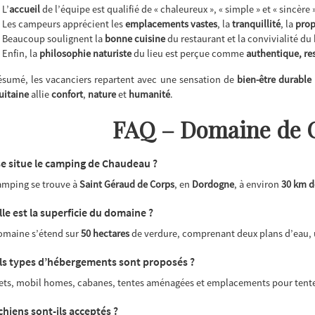
L’
accueil
de l’équipe est qualifié de « chaleureux », « simple » et « sincère »
Les campeurs apprécient les
emplacements vastes
, la
tranquillité
, la
prop
Beaucoup soulignent la
bonne cuisine
du restaurant et la convivialité du 
Enfin, la
philosophie naturiste
du lieu est perçue comme
authentique, re
ésumé, les vacanciers repartent avec une sensation de
bien-être durable
uitaine
allie
confort
,
nature
et
humanité
.
FAQ – Domaine de 
e situe le camping de Chaudeau ?
amping se trouve à
Saint Géraud de Corps
, en
Dordogne
, à environ
30 km d
le est la superficie du domaine ?
omaine s’étend sur
50 hectares
de verdure, comprenant deux plans d’eau, u
s types d’hébergements sont proposés ?
ets, mobil homes, cabanes, tentes aménagées et emplacements pour tentes
chiens sont-ils acceptés ?