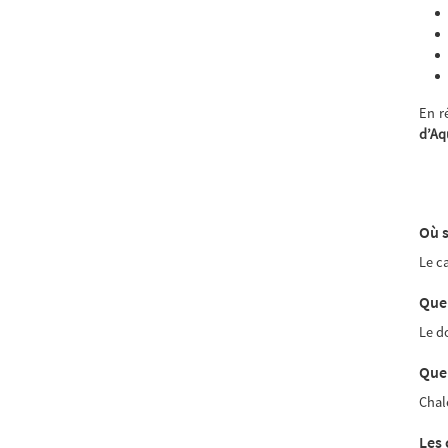
En r
d’Aq
Où s
Le c
Quel
Le d
Quel
Chal
Les 