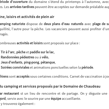
ériode d’ouverture
du domaine s’étend du printemps à l’automne, avec
es. Les
arrivées tardives
peuvent être acceptées sur demande préalable aup
ine, loisirs et activités de plein air
amping naturiste
dispose de
deux plans d’eau naturels
avec
plage de s
quillité, l'autre pour la pêche. Les vacanciers peuvent aussi profiter d’
agés.
nombreuses
activités et loisirs
sont proposés sur place :
Tir à l’arc
,
pêche
et
paddle sur le lac
,
Randonnées pédestres
ou à
vélo
,
Jeux d’enfants
,
ping-pong
,
pétanque
,
Soirées conviviales
et animations ponctuelles selon la
période
.
chiens
sont
acceptés
sous certaines conditions. Carnet de vaccination à jou
du camping et services proposés par le Domaine de Chaudeau
ar restaurant
st un lieu de rencontre et de partage. On y déguste une c
gord
, servie avec le sourire par une
équipe
accueillante.
 y trouverez également :