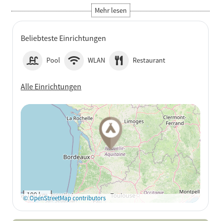
Beliebteste Einrichtungen
Pool
WLAN
Restaurant
Alle Einrichtungen
Auf Google Maps
anzeigen
100 km
© OpenStreetMap contributors