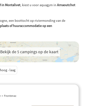
 in Montalivet
, kiest u voor aquagym in
Arnaoutchot
scogne, een boottocht op riviermonding van de
nplaats of huuraccommodatie op een
Bekijk de
campings op de kaart
5
: hoog - laag
e
Frontenac