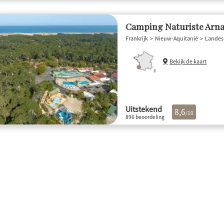
Camping Naturiste Arn
Frankrijk
Nieuw-Aquitanië
Landes
Bekijk de kaart
Uitstekend
8,6
/10
896 beoordeling