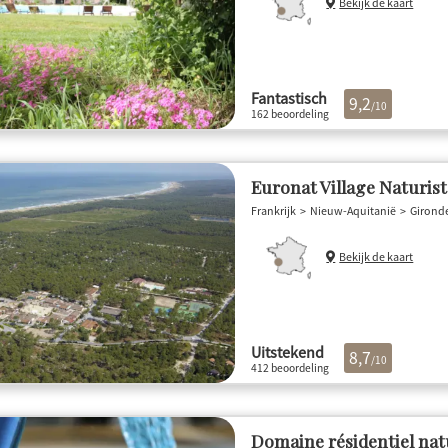
Bekijk de kaart
Fantastisch
9,2
/10
162 beoordeling
Euronat Village Naturis
Frankrijk
Nieuw-Aquitanië
Girond
Bekijk de kaart
Uitstekend
8,7
/10
412 beoordeling
Domaine résidentiel nat