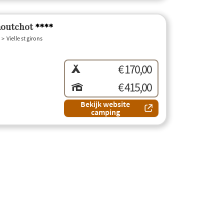
aoutchot
****
Vielle st girons
€ 170,00
€ 415,00
Bekijk website
camping