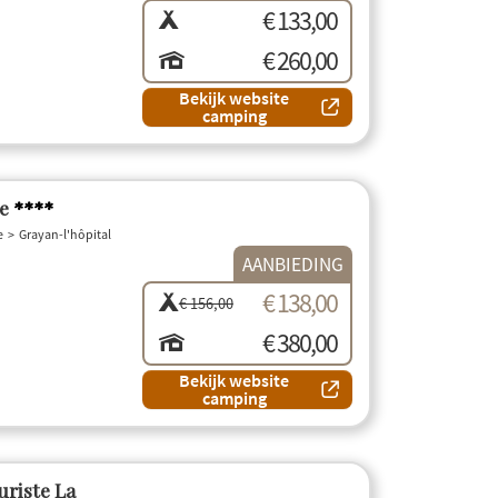
€ 133,00
€ 260,00
Bekijk website
camping
te
****
e
Grayan-l'hôpital
AANBIEDING
€ 138,00
€ 156,00
€ 380,00
Bekijk website
camping
uriste La