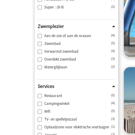
Super : (8-9)
(2)
Zwemplezier
Aan de zee of aan de oceaan
(4)
Zwembad
(5)
Verwarmd zwembad
(4)
Overdekt zwembad
(3)
Waterglijbaan
(2)
Services
Restaurant
(5)
Campingwinkel
(4)
Wifi
(5)
TV- en spelletjeszaal
(3)
Oplaadzone voor elektrische voertuigen
(1)
Jacuzzi
(2)