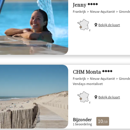
Jenny
****
Frankrijk
Nieuw-Aquitanië
Girond
Bekijk de kaart
CHM Monta
****
Frankrijk
Nieuw-Aquitanië
Girond
Vendays-montalivet
Bekijk de kaart
Bijzonder
10
/10
1 beoordeling