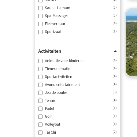
Sauna-Hamam
(3)
Spa-Massages
(3)
Fietsverhuur
(4)
Sportzaal
(1)
Activiteiten
Animatie voor kinderen
(4)
Tieneranimatie
(4)
Sportactiviteiten
(4)
Avond entertainment
(4)
Jeu de boules
(5)
Tennis
(4)
Padel
(1)
Golf
(1)
Volleybal
(4)
Tai Chi
(2)