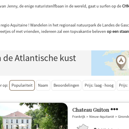
 van Jenny, de enige naturistenlfbaan in de wereld, gaat u surfen op de
CHM
e regio Aquitaine ! Wandelen in het regionaal natuurpark de Landes de Ga
tweetjes of met vrienden, iedereen zal een topvakantie beleven
op een staa
de Atlantische kust
;
er op:
Populariteit
Naam
Beoordelingen
prijs: laag - hoog
prijs
Chateau Guiton
***
Frankrijk
Nieuw-Aquitanië
Girond