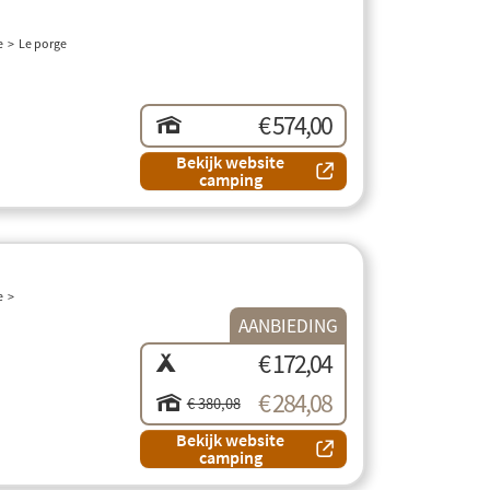
e
Le porge
€ 574,00
Bekijk website
camping
e
AANBIEDING
€ 172,04
€ 284,08
€ 380,08
Bekijk website
camping