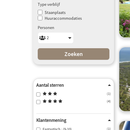
Type verblijf
Staanplaats
Huuraccommodaties
Personen
Zoeken
Aantal sterren
(1)
(4)
Klantenmening
Fantastisch : (9-10)
(1)