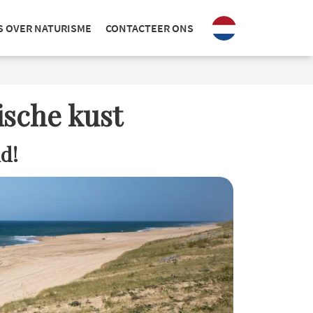
S OVER NATURISME
CONTACTEER ONS
ische kust
d!