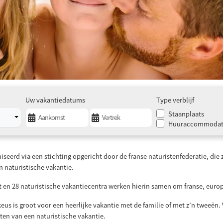
Uw vakantiedatums
Type verblijf
Staanplaats
Huuraccommodat
eerd via een stichting opgericht door de franse naturistenfederatie, die ze
 naturistische vakantie.
 en 28 naturistische vakantiecentra werken hierin samen om franse, euro
us is groot voor een heerlijke vakantie met de familie of met z’n tweeën. V
ten van een naturistische vakantie.