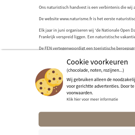
Ons naturistisch handvest is een verbintenis die wi
De website www.naturisme.fr is het eerste naturisti
Elk jaar in juni organiseren wij ‘de Nationale Open
Frankrijk verspreid liggen. Een naturistische vakanti
De FEN vertegenwoordigt een toeristische beroepsgroe
Op onze blog ‘meningen van klanten’ kunt u uw op-en
Cookie voorkeuren
(chocolade, noten, rozijnen...)
Wij gebruiken alleen de noodzakeli
voor gerichtte advertenties. Door t
voorwaarden.
Klik hier voor meer informatie
Wettelijke bepalingens
Meer in
Algemene gebruiksvoorwaarden
contact@
Cookiebeleid
Persruimte