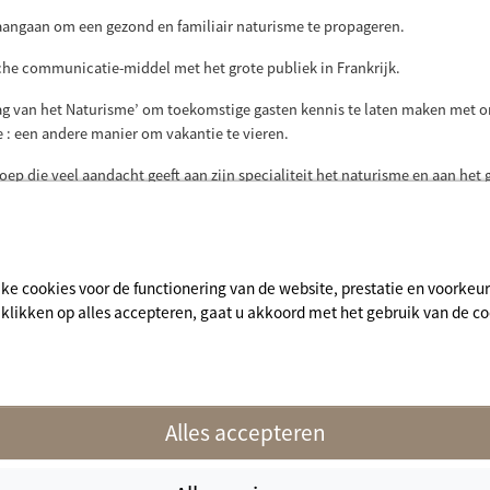
j aangaan om een gezond en familiair naturisme te propageren.
sche communicatie-middel met het grote publiek in Frankrijk.
 Dag van het Naturisme’ om toekomstige gasten kennis te laten maken met 
e : een andere manier om vakantie te vieren.
p die veel aandacht geeft aan zijn specialiteit het naturisme en aan het 
 aanmerkingen kwijt, deze stellen ons in staat om zo veel mogelijk aan u
jke cookies voor de functionering van de website, prestatie en voorke
e klikken op alles accepteren, gaat u akkoord met het gebruik van de 
fo
Alles accepteren
naturisme.fr