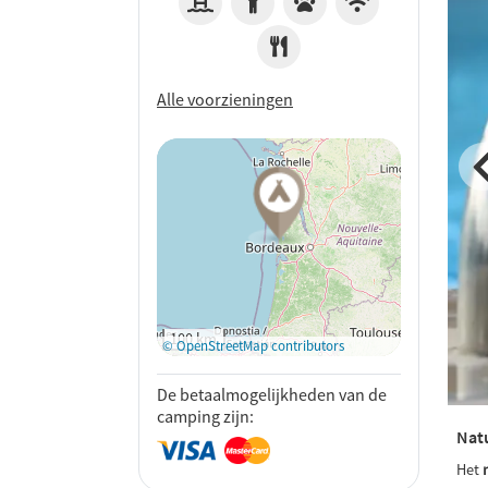
Alle voorzieningen
Op Google
Maps
bekijken
100 km
© OpenStreetMap contributors
De betaalmogelijkheden van de
camping zijn:
Natu
Het