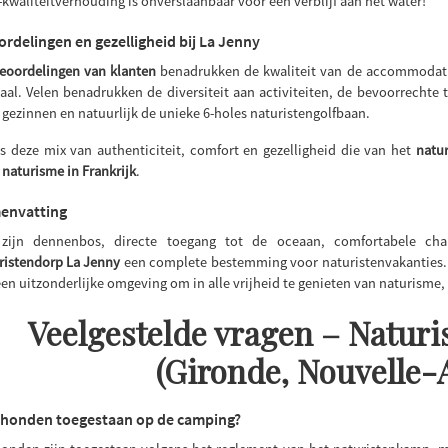
s-kwaliteitverhouding is onverslaanbaar voor een verblijf aan het water!
rdelingen en gezelligheid bij La Jenny
eoordelingen van klanten
benadrukken de kwaliteit van de accommodatie
aal. Velen benadrukken de diversiteit aan activiteiten, de bevoorrechte 
 gezinnen en natuurlijk de unieke 6-holes naturistengolfbaan.
is deze mix van authenticiteit, comfort en gezelligheid die van het
natu
r
naturisme in Frankrijk
.
envatting
zijn dennenbos, directe toegang tot de oceaan, comfortabele chal
ristendorp La Jenny
een complete bestemming voor naturistenvakanties. M
een uitzonderlijke omgeving om in alle vrijheid te genieten van naturisme, 
Veelgestelde vragen – Natur
(Gironde, Nouvelle-
 honden toegestaan op de camping?