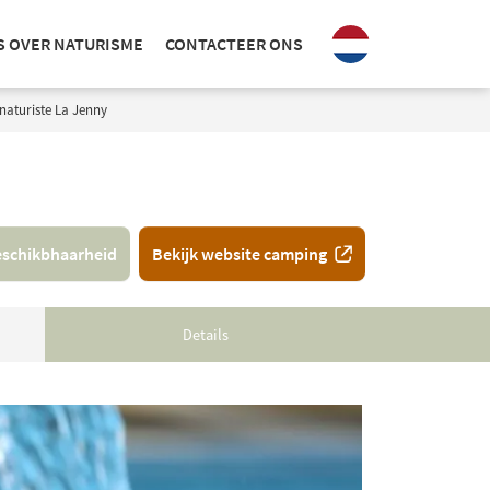
S OVER NATURISME
CONTACTEER ONS
naturiste La Jenny
schikbhaarheid
Bekijk website camping
Details