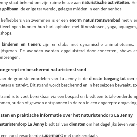
enny staat bekend om zijn ruime keuze aan
naturistische activiteiten
. He
s golfbaan
, de enige ter wereld, gelegen midden in een dennenbos.
 liefhebbers van zwemmen is er een
enorm naturistenzwembad
met vier
tievelingen kunnen hun hart ophalen met fitnesslessen, yoga, aquagym, b
shops.
r
kinderen en tieners
zijn er clubs met dynamische animatieteams: s
tijdsgroep. De avonden worden opgeluisterd door concerten, shows 
nbrengen.
 ongerept en beschermd naturistenstrand
van de grootste voordelen van La Jenny is de
directe toegang tot een
meters uitstrekt. Dit strand wordt beschermd en in het seizoen bewaakt, zod
strand is te voet bereikbaar via een bospad en biedt een totale onderdo
men, surfen of gewoon ontspannen in de zon in een ongerepte omgeving 
sten en praktische informatie over het naturistendorp La Jenny
naturistendorp La Jenny
biedt tal van
diensten
om het dagelijks leven van 
een goed gesorteerde
supermarkt
met parkeerplaats