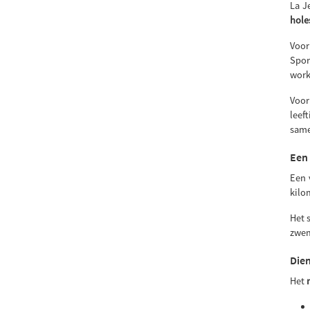
La J
hole
Voor
Spor
work
Voo
leef
same
Een
Een 
kilo
Het 
zwem
Dien
Het