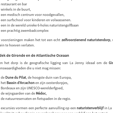
restaurant en bar
winkels in de buurt,
een medisch centrum voor noodgevallen,
een surfschool voor kinderen en volwassenen.
een in de wereld unieke 6-holes naturistengolfbaan
een prachtig zwembadcomplex
 voorzieningen maken het tot een echt
zelfvoorzienend naturistendorp
,
in te hoeven verlaten.
ek de Gironde en de Atlantische Oceaan
en het dorp is de geografische ligging van La Jenny ideaal om de
Gi
enswaardigheden die u niet mag missen:
de
Dune du Pilat
, de hoogste duin van Europa,
het
Bassin d'Arcachon
en zijn oesterdorpjes,
Bordeaux en zijn UNESCO-werelderfgoed,
de wijngaarden van de
Médoc
,
de natuurreservaten en fietspaden in de regio.
 excursies vormen een perfecte aanvulling op een
naturistenverblijf
in La 