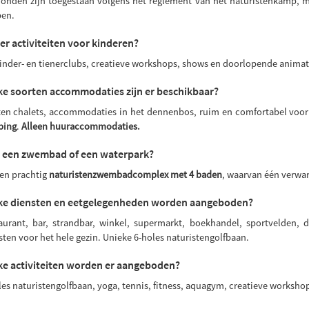
honden zijn toegestaan volgens het reglement van het naturistenkamp, mi
en.
 er activiteiten voor kinderen?
kinder- en tienerclubs, creatieve workshops, shows en doorlopende animat
e soorten accommodaties zijn er beschikbaar?
en chalets, accommodaties in het dennenbos, ruim en comfortabel voor h
ping
.
Alleen huuraccommodaties.
r een zwembad of een waterpark?
een prachtig
naturistenzwembadcomplex met 4 baden
, waarvan één verwa
ke diensten en eetgelegenheden worden aangeboden?
aurant, bar, strandbar, winkel, supermarkt, boekhandel, sportvelden, d
sten voor het hele gezin. Unieke 6-holes naturistengolfbaan.
e activiteiten worden er aangeboden?
les naturistengolfbaan, yoga, tennis, fitness, aquagym, creatieve worksh