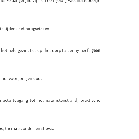
ts ze aangelijnd zijn en een geldig vaccinatieboekje
ie tijdens het hoogseizoen.
et hele gezin. Let op: het dorp La Jenny heeft
geen
rmd, voor jong en oud.
irecte toegang tot het naturistenstrand, praktische
ops, thema-avonden en shows.