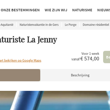
ONZE BESTEMMINGEN
WIE ZIJN WIJ
NATURISME
NIEUW
-Aquitanië
Naturistenvakantie in de Gers
Le Porge
Domaine résidentiel 
turiste La Jenny
Voor 1 week
Be
€ 574,00
vanaf
art bekijken op Google Maps
Beschrijving