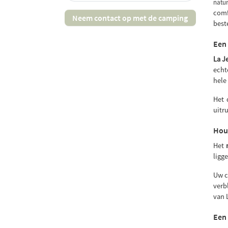
natur
comf
Neem contact op met de camping
best
Een 
La J
ech
hele
Het 
uitr
Hout
Het
ligg
Uw c
verb
van 
Een 