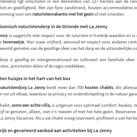
ligt verscholen in een dennenbos van 127 hectare aan de ra
istendorp
ort en gezelligheid. Met zijn fijne zandstrand, houten accommodaties 
emming voor een
naturistenvakantie met het gezin
of met vrienden.
iconisch naturistendorp in de Gironde met La Jenny
enny
is opgericht met respect voor de
waarden en is 
naturisme in Frankrijk
te
levenswijze
. Hier staan vrijheid, eenvoud en respect voor anderen cen
 wereld genieten van de gezellige sfeer van het dorp en de uitzonderlijke n
dorp is gezellig en intergenerationeel en cultiveert een familiale sfee
usten, activiteiten delen of de regio ontdekken.
en huisjes in het hart van het bos
naturistendorp La Jenny
biedt meer dan 700
houten chalets
, die allema
en ver uit elkaar, waardoor ze privacy en onderdompeling in de natuur gar
halet,
soms een echte villa,
is uitgerust voor optimaal comfort: keuken, te
lijf te genieten, alleen, met z'n tweeën of met het hele gezin. Reserveren
La Jenny Vacances. Als u uw chalet vroeg reserveert, profiteert u van het be
rijk en gevarieerd aanbod aan activiteiten bij La Jenny