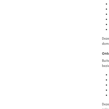
Deze
dome
Ontd
Buit
bezi
Deze