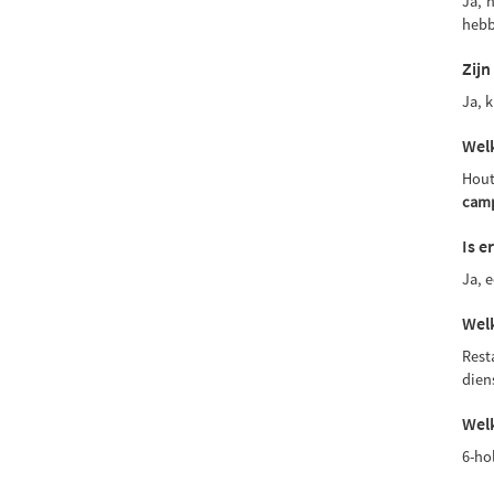
Ja, 
hebb
Zijn
Ja, 
Welk
Hout
cam
Is e
Ja, 
Wel
Rest
dien
Welk
6-ho