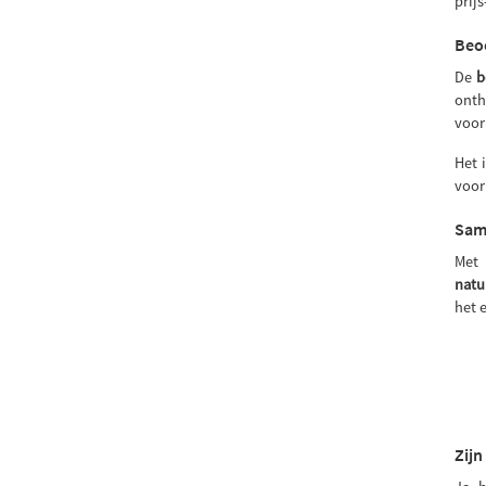
prij
Beoo
De
b
onth
voor
Het 
voo
Sam
Met 
natu
het 
Zijn