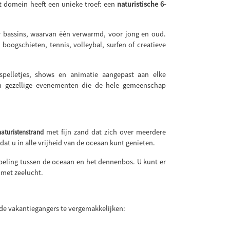
t domein heeft een unieke troef: een
naturistische 6-
 bassins, waarvan één verwarmd, voor jong en oud.
oogschieten, tennis, volleybal, surfen of creatieve
pelletjes, shows en animatie aangepast aan elke
en gezellige evenementen die de hele gemeenschap
met fijn zand dat zich over meerdere
naturistenstrand
at u in alle vrijheid van de oceaan kunt genieten.
mpeling tussen de oceaan en het dennenbos. U kunt er
met zeelucht.
de vakantiegangers te vergemakkelijken: