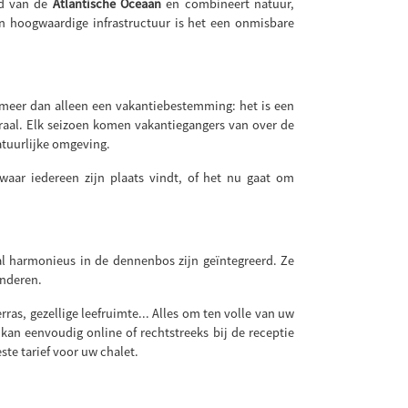
nd van de
Atlantische Oceaan
en combineert natuur,
en hoogwaardige infrastructuur is het een onmisbare
meer dan alleen een vakantiebestemming: het is een
traal. Elk seizoen komen vakantiegangers van over de
atuurlijke omgeving.
r waar iedereen zijn plaats vindt, of het nu gaat om
al harmonieus in de dennenbos zijn geïntegreerd. Ze
anderen.
rras, gezellige leefruimte... Alles om ten volle van uw
 kan eenvoudig online of rechtstreeks bij de receptie
ste tarief voor uw chalet.