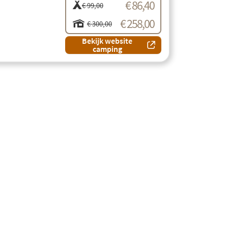
€ 86,40
€ 99,00
€ 258,00
€ 300,00
Bekijk website
camping