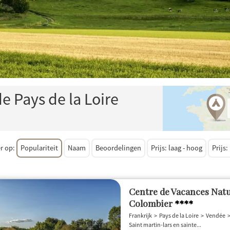
e Pays de la Loire
;
er op:
Populariteit
Naam
Beoordelingen
prijs: laag - hoog
prijs
Centre de Vacances Natur
Colombier
****
Frankrijk
Pays de la Loire
Vendée
Saint martin-lars en sainte...