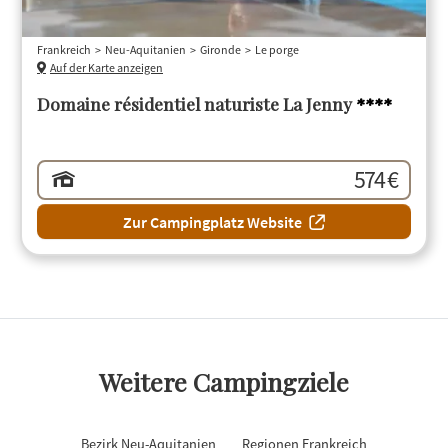
Frankreich
Neu-Aquitanien
Gironde
Le porge
Auf der Karte anzeigen
Domaine résidentiel naturiste La Jenny
****
574 €
Zur Campingplatz Website
Weitere Campingziele
Bezirk Neu-Aquitanien
Regionen Frankreich