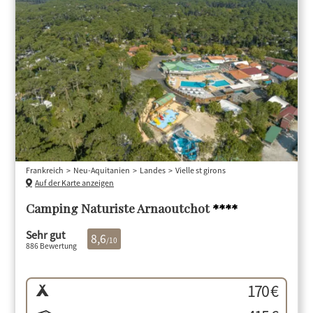
Frankreich
Neu-Aquitanien
Landes
Vielle st girons
Auf der Karte anzeigen
Camping Naturiste Arnaoutchot
****
Sehr gut
8,6
/10
886 Bewertung
170 €