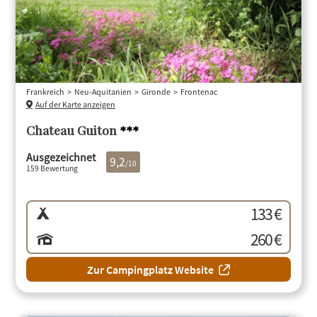
Frankreich
Neu-Aquitanien
Gironde
Frontenac
Auf der Karte anzeigen
Chateau Guiton
***
Ausgezeichnet
9,2
/10
159 Bewertung
133 €
260 €
Zur Campingplatz Website