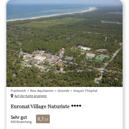
Frankreich
Neu-Aquitanien
Gironde
Grayan-l'hôpital
Auf der Karte anzeigen
Euronat Village Naturiste
****
Sehr gut
8,7
/10
408 Bewertung