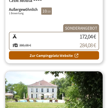
CHM Monta
****
Außergewöhnlich
10
/10
1 Bewertung
SONDERANGEBOT
172,04 €
284,08 €
380,08 €
Zur Campingplatz Website