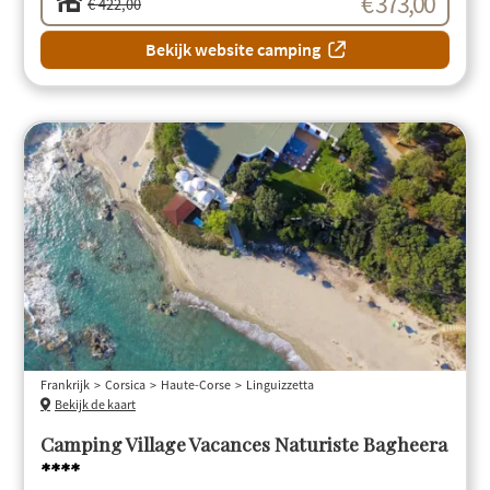
€ 373,00
€ 422,00
Bekijk website camping
Frankrijk
Corsica
Haute-Corse
Linguizzetta
Bekijk de kaart
Camping Village Vacances Naturiste Bagheera
****