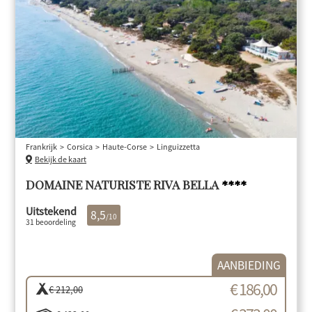
Frankrijk
Corsica
Haute-Corse
Linguizzetta
Bekijk de kaart
DOMAINE NATURISTE RIVA BELLA
****
Uitstekend
8,5
/10
31 beoordeling
AANBIEDING
€ 186,00
€ 212,00