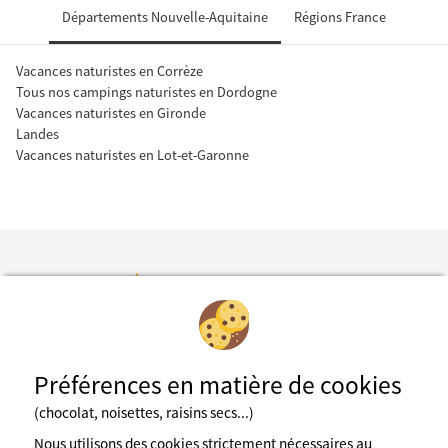
Départements Nouvelle-Aquitaine
Régions France
Vacances naturistes en Corrèze
Tous nos campings naturistes en Dordogne
Vacances naturistes en Gironde
Landes
Vacances naturistes en Lot-et-Garonne
Inscription à la newsletter
Préférences en matière de cookies
(chocolat, noisettes, raisins secs...)
Fédération des espaces naturistes
Nous utilisons des cookies strictement nécessaires au