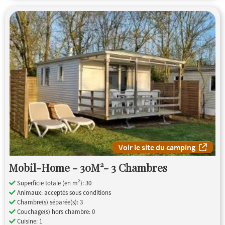
Voir le site du camping
Mobil-Home - 30M²- 3 Chambres
Superficie totale (en m²): 30
Animaux: acceptés sous conditions
Chambre(s) séparée(s): 3
Couchage(s) hors chambre: 0
Cuisine: 1