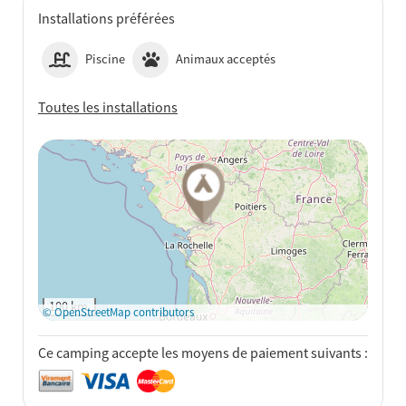
Installations préférées
Piscine
Animaux acceptés
Toutes les installations
Voir sur Google Maps
100 km
© OpenStreetMap contributors
Ce camping accepte les moyens de paiement suivants :