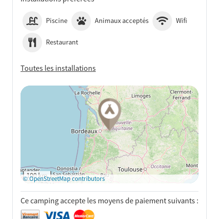
Piscine
Animaux acceptés
Wifi
Restaurant
Toutes les installations
Voir sur Google Maps
100 km
© OpenStreetMap contributors
Ce camping accepte les moyens de paiement suivants :