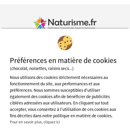
Inscription à la newsletter
Préférences en matière de cookies
Fédération des espaces naturistes
(chocolat, noisettes, raisins secs...)
Mentions légales
Nous utilisons des cookies strictement nécessaires au
CGU du site
fonctionnement du site, aux performances et aux
Cookies
préférences. Nous sommes susceptibles d’utiliser
Charte de confidentialité
Espace presse
également des cookies afin de bénéficier de publicités
A propos de nous
ciblées adressées aux utilisateurs. En cliquant sur tout
accepter, vous consentez à l'utilisation de ces cookies aux
contact@naturisme.fr
Nos partenaires
fins décrites dans notre politique en matière de cookies.
Pour en savoir plus, cliquez ici