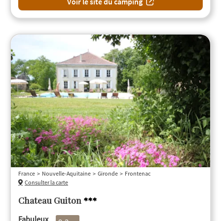
Voir le site du camping
France
Nouvelle-Aquitaine
Gironde
Frontenac
Consulter la carte
Chateau Guiton
***
Fabuleux