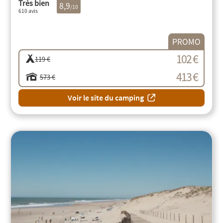
Très bien
8,9
/10
610 avis
PROMO
102 €
119 €
413 €
573 €
Voir le site du camping