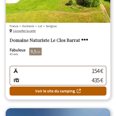
France
Occitanie
Lot
Serignac
Consulter la carte
Domaine Naturiste Le Clos Barrat
***
Fabuleux
9,5
/10
43 avis
154 €
435 €
Voir le site du camping