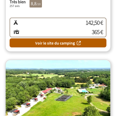
Très bien
8,8
/10
257 avis
142,50 €
365 €
Voir le site du camping