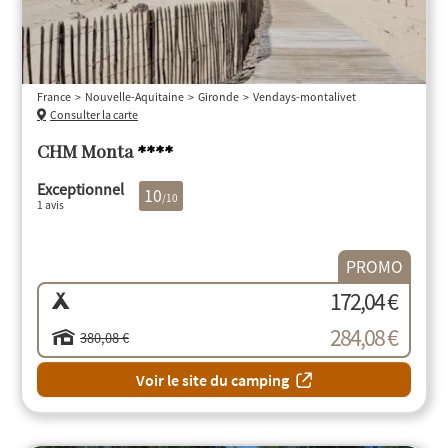
France
Nouvelle-Aquitaine
Gironde
Vendays-montalivet
Consulter la carte
CHM Monta
****
Exceptionnel
10
/10
1 avis
PROMO
172,04 €
284,08 €
380,08 €
Voir le site du camping