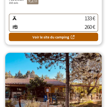
9,2
/10
160 avis
133 €
260 €
Voir le site du camping