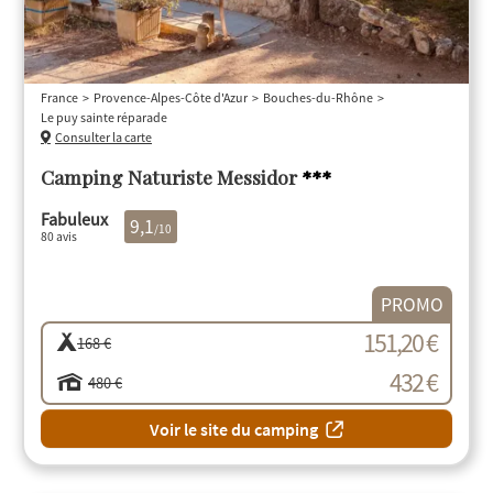
France
Provence-Alpes-Côte d'Azur
Bouches-du-Rhône
Le puy sainte réparade
Consulter la carte
Camping Naturiste Messidor
***
Fabuleux
9,1
/10
80 avis
PROMO
151,20 €
168 €
432 €
480 €
Voir le site du camping