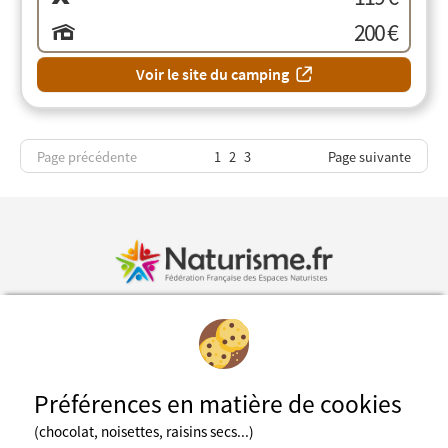
200 €
Voir le site du camping
Page précédente
1
2
3
Page suivante
Inscription à la newsletter
Préférences en matière de cookies
Fédération des espaces naturistes
(chocolat, noisettes, raisins secs...)
Mentions légales