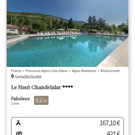
France
Provence-Alpes-Côte d'Azur
Alpes-Maritimes
Brianconnet
Consulter la carte
Le Haut Chandelalar
****
Fabuleux
9,2
/10
2 avis
167,10 €
421 €