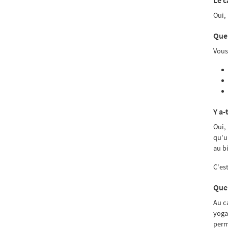
Oui,
Quel
Vous
Y a-
Oui,
qu'u
au bi
C'es
Quel
Au c
yoga
perm