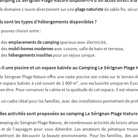
 le domaine s’ouvre directement sur une
plage naturiste
de sable fin, sécur
s sont les types d’hébergements disponibles ?
 pouvez choisir entre :
des
emplacements de camping
spacieux avec électricité,
des
mobil-homes modernes
avec cuisine, salle de bain et terrasse,
des
hébergements insolites
pour un séjour unique.
t-il une piscine et un espace balnéo au Camping Le Sérignan Plage 
 le Sérignan Plage Nature offre une vaste piscine zen créée sur le terrain 
n espace balnéo à ciel ouvert de 2 800 m², une exclusivité unique en Eur
en-être. Pour conserver le calme et la quiétude de cet espace, il est réserv
t un cadre idéal pour les familles, avec des installations permettant de pro
les activités sont proposées au camping Le Sérignan Plage Nature
amping du Sérignan Plage Nature, de nombreuses activités de loisirs attend
 et de l'aquagym pour vous détendre. Les amateurs de pétanque trouv
ettront de découvrir la beauté environnante. Pour les familles, des a