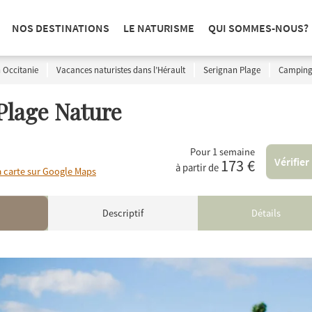
NOS DESTINATIONS
LE NATURISME
QUI SOMMES-NOUS?
 Occitanie
Vacances naturistes dans l’Hérault
Serignan Plage
Camping 
Plage Nature
Pour 1 semaine
Vérifier
173 €
à partir de
a carte sur Google Maps
Descriptif
Détails