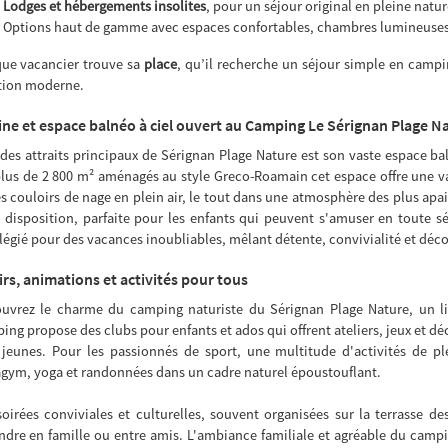
Lodges et hébergements insolites
, pour un séjour original en pleine natur
Options haut de gamme avec espaces confortables, chambres lumineuses e
ue vacancier trouve sa
place
, qu’il recherche un séjour simple en camp
tion moderne.
ine et espace balnéo à ciel ouvert au Camping Le Sérignan Plage N
 des attraits principaux de Sérignan Plage Nature est son vaste espace ba
plus de 2 800 m² aménagés au style Greco-Roamain cet espace offre une va
es couloirs de nage en plein air, le tout dans une atmosphère des plus ap
à disposition, parfaite pour les enfants qui peuvent s'amuser en toute sé
ilégié pour des vacances inoubliables, mêlant détente, convivialité et déc
irs, animations et activités pour tous
uvrez le charme du camping naturiste du Sérignan Plage Nature, un li
ing propose des clubs pour enfants et ados qui offrent ateliers, jeux et d
 jeunes. Pour les passionnés de sport, une multitude d'activités de ple
gym, yoga et randonnées dans un cadre naturel époustouflant.
soirées conviviales et culturelles, souvent organisées sur la terrasse d
ndre en famille ou entre amis. L'ambiance familiale et agréable du camp