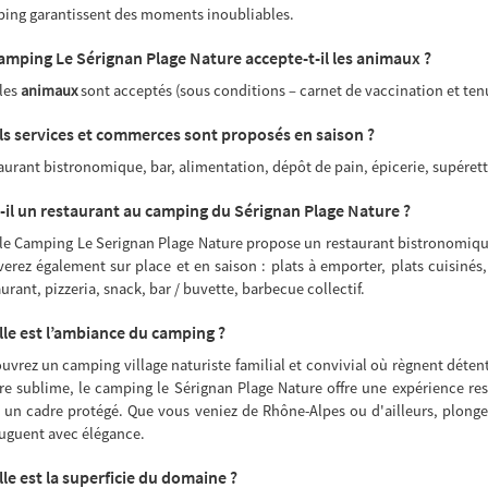
ing garantissent des moments inoubliables.
amping Le Sérignan Plage Nature accepte-t-il les animaux ?
 les
animaux
sont acceptés (sous conditions – carnet de vaccination et tenu
s services et commerces sont proposés en saison ?
aurant bistronomique, bar, alimentation, dépôt de pain, épicerie, supérett
t-il un restaurant au camping du Sérignan Plage Nature ?
 le Camping Le Serignan Plage Nature propose un restaurant bistronomiqu
verez également sur place et en saison : plats à emporter, plats cuisinés,
urant, pizzeria, snack, bar / buvette, barbecue collectif.
le est l’ambiance du camping ?
uvrez un camping village naturiste familial et convivial où règnent détent
re sublime, le camping le Sérignan Plage Nature offre une expérience ress
 un cadre protégé. Que vous veniez de Rhône-Alpes ou d'ailleurs, plongez
uguent avec élégance.
le est la superficie du domaine ?