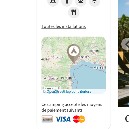
Toutes les installations
Voir sur
Google Maps
100 km
© OpenStreetMap contributors
Ce camping accepte les moyens
de paiement suivants :
C