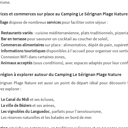
risme.
ices et commerces sur place au Camping Le Sérignan Plage Nature
llage
dispose de nombreux
services
pour faciliter votre séjour :
Restaurants variés
: cuisine méditerranéenne, plats traditionnels, pizzeria
Bar en terrasse
pour savourer un cocktail au coucher de soleil,
Commerces alimentaires
sur place : alimentation, dépôt de pain, supéret
Informations touristiques
disponibles à l’accueil pour organiser vos sortie
Connexion WiFi dans certaines zones,
Animaux acceptés
(sous conditions), avec espaces adaptés pour leur conf
région à explorer autour du Camping Le Sérignan Plage Nature
érignan Plage Nature est aussi un point de départ idéal pour découvrir l
ez explorer :
Le Canal du Midi
et ses écluses,
La ville de Béziers
et ses arènes,
Les vignobles du Languedoc
, parfaits pour l’œnotourisme,
Les réserves naturelles et les balades en bord de mer.
égion
est riche en patrimoine, en traditions culinaires et en paysages excep