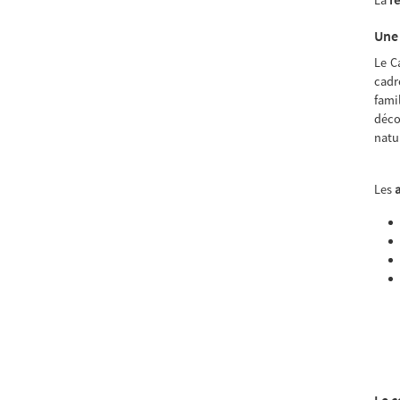
Une 
Le C
cadr
fami
déco
natu
Les
a
Le c