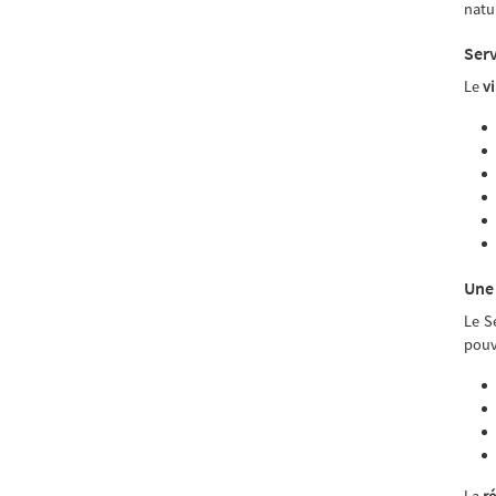
natu
Serv
Le
vi
Une 
Le S
pouv
La
r