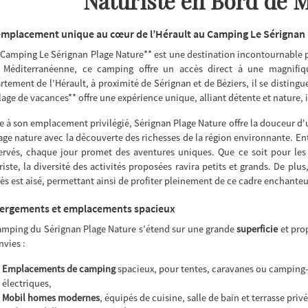
Naturiste en Bord de 
mplacement unique au cœur de l’Hérault au Camping Le Sérignan 
*Camping Le Sérignan Plage Nature** est une destination incontournable 
 Méditerranéenne, ce camping offre un accès direct à une magnifiqu
rtement de l’Hérault, à proximité de Sérignan et de Béziers, il se disting
lage de vacances** offre une expérience unique, alliant détente et nature, i
e à son emplacement privilégié, Sérignan Plage Nature offre la douceur d'
lage nature avec la découverte des richesses de la région environnante. En
ervés, chaque jour promet des aventures uniques. Que ce soit pour le
riste, la diversité des activités proposées ravira petits et grands. De pl
cès est aisé, permettant ainsi de profiter pleinement de ce cadre enchanteu
ergements et emplacements spacieux
amping du Sérignan Plage Nature s’étend sur une grande
superficie
et pro
nvies :
Emplacements de camping
spacieux, pour tentes, caravanes ou camping
électriques,
Mobil homes modernes
, équipés de cuisine, salle de bain et terrasse privé