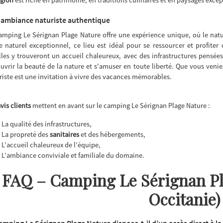
ambiance naturiste authentique
amping Le Sérignan Plage Nature offre une expérience unique, où le nat
e naturel exceptionnel, ce lieu est idéal pour se ressourcer et profite
lles y trouveront un accueil chaleureux, avec des infrastructures pensées
uvrir la beauté de la nature et s'amuser en toute liberté. Que vous veni
riste est une invitation à vivre des vacances mémorables.
vis clients
mettent en avant sur le camping Le Sérignan Plage Nature :
La qualité des infrastructures,
La propreté des
sanitaires
et des hébergements,
L’accueil chaleureux de l’équipe,
L’ambiance conviviale et familiale du domaine.
FAQ – Camping Le Sérignan Pla
Occitanie)
amping Le Sérignan Plage Nature dispose-t-il d’un accès direct à la