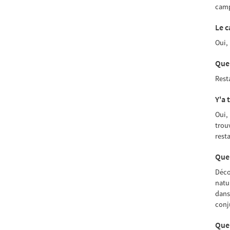
camp
Le c
Oui,
Quel
Rest
Y'a 
Oui,
trou
resta
Quel
Déco
natu
dans
conj
Quel