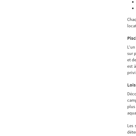
Chaq
loca
Pisc
L'un
sur 
et d
est 
priv
Lois
Déco
camp
plus
aqua
Les 
déte