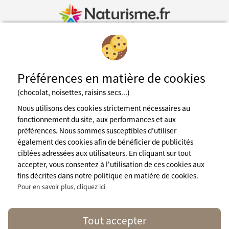
Inscription à la newsletter
Préférences en matière de cookies
Fédération des espaces naturistes
(chocolat, noisettes, raisins secs...)
Nous utilisons des cookies strictement nécessaires au
Mentions légales
CGU du site
fonctionnement du site, aux performances et aux
Cookies
préférences. Nous sommes susceptibles d’utiliser
Charte de confidentialité
également des cookies afin de bénéficier de publicités
Espace presse
A propos de nous
ciblées adressées aux utilisateurs. En cliquant sur tout
accepter, vous consentez à l'utilisation de ces cookies aux
contact@naturisme.fr
fins décrites dans notre politique en matière de cookies.
Nos partenaires
Pour en savoir plus, cliquez ici
Suivez nous
Tout accepter