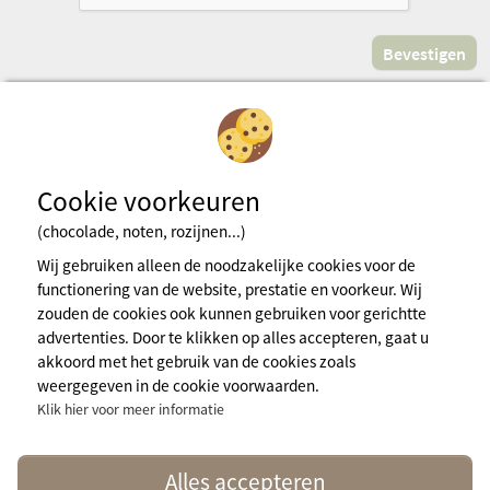
Cookie voorkeuren
(chocolade, noten, rozijnen...)
Inschrijven voor de nieuwsbrief
Wij gebruiken alleen de noodzakelijke cookies voor de
functionering van de website, prestatie en voorkeur. Wij
zouden de cookies ook kunnen gebruiken voor gerichtte
Wettelijke bepalingens
advertenties. Door te klikken op alles accepteren, gaat u
Algemene gebruiksvoorwaarden
akkoord met het gebruik van de cookies zoals
Cookiebeleid
weergegeven in de cookie voorwaarden.
Persruimte
Klik hier voor meer informatie
Meer info
contact@naturisme.fr
Alles accepteren