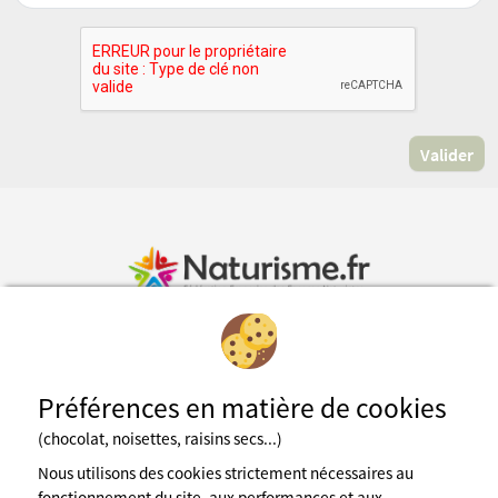
Inscription à la newsletter
Préférences en matière de cookies
Fédération des espaces naturistes
(chocolat, noisettes, raisins secs...)
Nous utilisons des cookies strictement nécessaires au
Mentions légales
CGU du site
fonctionnement du site, aux performances et aux