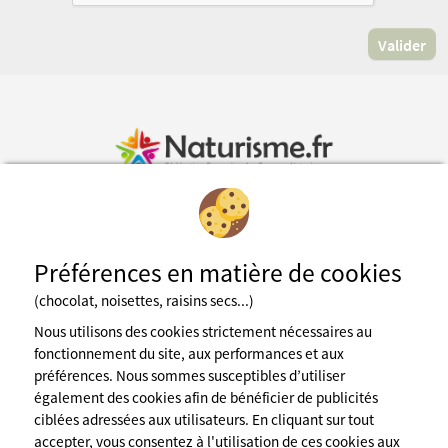
Inscription à la newsletter
Préférences en matière de cookies
Fédération des espaces naturistes
(chocolat, noisettes, raisins secs...)
Nous utilisons des cookies strictement nécessaires au
Mentions légales
CGU du site
fonctionnement du site, aux performances et aux
Cookies
préférences. Nous sommes susceptibles d’utiliser
Charte de confidentialité
également des cookies afin de bénéficier de publicités
Espace presse
A propos de nous
ciblées adressées aux utilisateurs. En cliquant sur tout
accepter, vous consentez à l'utilisation de ces cookies aux