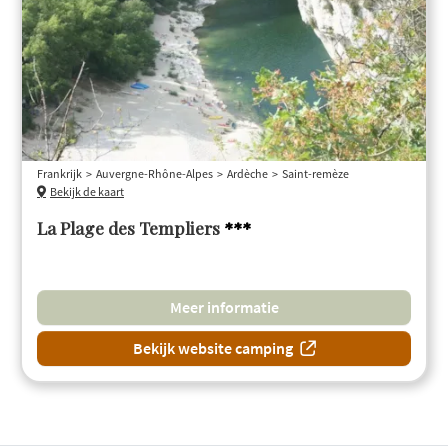
Frankrijk
Auvergne-Rhône-Alpes
Ardèche
Saint-remèze
Bekijk de kaart
La Plage des Templiers
***
Meer informatie
Bekijk website camping