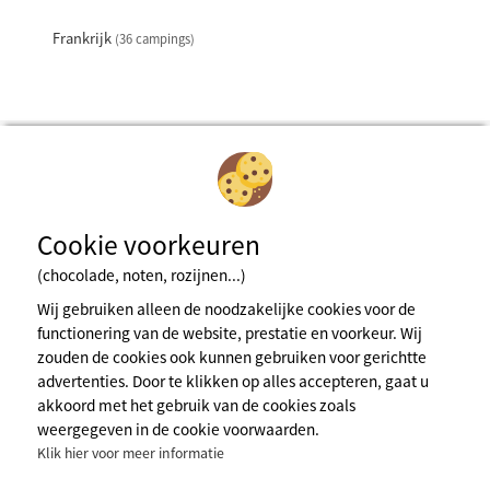
Frankrijk
(36 campings)
Cookie voorkeuren
Inschrijven voor de nieuwsbrief
(chocolade, noten, rozijnen...)
Wij gebruiken alleen de noodzakelijke cookies voor de
functionering van de website, prestatie en voorkeur. Wij
Wettelijke bepalingens
zouden de cookies ook kunnen gebruiken voor gerichtte
Algemene gebruiksvoorwaarden
advertenties. Door te klikken op alles accepteren, gaat u
Cookiebeleid
akkoord met het gebruik van de cookies zoals
Persruimte
weergegeven in de cookie voorwaarden.
Meer info
Klik hier voor meer informatie
contact@naturisme.fr