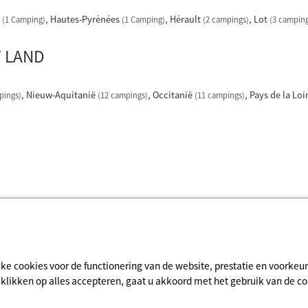
e
Hautes-Pyrénées
Hérault
Lot
(1 Camping)
(1 Camping)
(2 campings)
(3 camping
T LAND
Nieuw-Aquitanië
Occitanië
Pays de la Loi
pings)
(12 campings)
(11 campings)
jke cookies voor de functionering van de website, prestatie en voorke
e klikken op alles accepteren, gaat u akkoord met het gebruik van de 