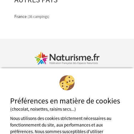
France
(36 campings)
Inscription à la newsletter
Préférences en matière de cookies
Fédération des espaces naturistes
(chocolat, noisettes, raisins secs...)
Mentions légales
CGU du site
Nous utilisons des cookies strictement nécessaires au
Cookies
fonctionnement du site, aux performances et aux
Charte de confidentialité
préférences. Nous sommes susceptibles d’utiliser
Espace presse