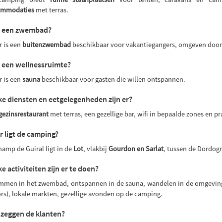
ommodaties
met terras.
er een zwembad?
r is een
buitenzwembad
beschikbaar voor vakantiegangers, omgeven door
r een wellnessruimte?
r is een
sauna
beschikbaar voor gasten die willen ontspannen.
e diensten en eetgelegenheden zijn er?
gezinsrestaurant
met terras, een gezellige bar, wifi in bepaalde zones en p
 ligt de camping?
hamp de Guiral ligt in de
Lot
, vlakbij
Gourdon en Sarlat
, tussen de Dordog
e activiteiten zijn er te doen?
men in het zwembad, ontspannen in de sauna, wandelen in de omgeving,
rs), lokale markten, gezellige avonden op de camping.
zeggen de klanten?