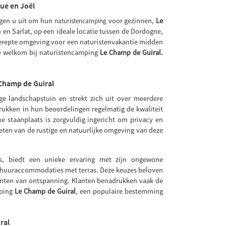
ue en Joël
digen u uit om hun
voor gezinnen,
Le
naturistencamping
 en Sarlat, op een ideale locatie tussen de Dordogne,
erepte omgeving voor een naturistenvakantie midden
e welkom bij naturistencamping
Le Champ de Guiral.
 Champ de Guiral
ge landschapstuin en strekt zich uit over meerdere
rukken in hun beoordelingen regelmatig de kwaliteit
e staanplaats is zorgvuldig ingericht om privacy en
eten van de rustige en natuurlijke omgeving van deze
es, biedt een unieke ervaring met zijn ongewone
 huuraccommodaties met terras. Deze keuzes beloven
menten van ontspanning. Klanten benadrukken vaak de
mping
Le Champ de Guiral
, een populaire bestemming
ral