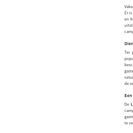
Vaka
Er i
en k
uits
camp
Dien
Ter 
popu
besc
gast
natur
de o
Een 
De
L
camp
gast
te v