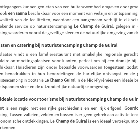
ntiegangers kunnen genieten van een buitenzwembad omgeven door groen
s ook
een sauna
beschikbaar voor een moment van welzijn en ontspanning
waliteit van de faciliteiten, waardoor een aangenaam verblijf in elk s
tekende service op naturistencamping
Le Champ de Guiral
, gelegen in
ing waarderen vooral de gezellige sfeer en de natuurlijke omgeving van de
sten en catering bij Naturistencamping Champ de Guiral
plaatse vindt u een familierestaurant met smakelijke regionale gerech
laire ontmoetingsplaatsen voor klanten, perfect om bij een drankje bij 
hikbaar. Huisdieren zijn onder bepaalde voorwaarden toegestaan, zodat
en benadrukken in hun beoordelingen de hartelijke ontvangst en de ge
Le Champ Guiral
in de Midi-Pyrénées een ideale 
istencamping in Occitanië
ntspannen sfeer en de uitzonderlijke natuurlijke omgeving.
ideale locatie voor toerisme bij Naturistencamping Champ de Guir
ot
is een regio met een rijke geschiedenis en een rijk erfgoed:
Gourdo
ing. Tussen valleien, velden en bossen is er geen gebrek aan activiteite
ronomische ontdekkingen. Le
Champ de Guiral
is een ideaal vertrekpunt
erkennen.