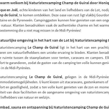
 warm welkom bij Naturistencamping Champ de Guiral door Moniq
que en Joël
, echte kinderen van het land en liefhebbers van de Lot, no
p de Guiral
, te komen ontdekken. Deze oase van rust ligt vlakbij Gourdon
taine en de Pyreneeën. Campinggasten kunnen hier genieten van een ong
e natuur. Klanten benadrukken vaak de authentieke charme en het warm
bestemming die u niet mag missen in de Midi-Pyrénées!
atuurlijke omgeving in het hart van de Lot bij Naturistencamping
aturistencamping
Le Champ de Guiral
ligt in het hart van een prachti
aren om natuurliefhebbers een unieke ervaring te bieden. Klanten benad
e ruimte tussen de staanplaatsen voor tenten, caravans en campers. Elk
ort te garanderen, zodat de gasten van de camping ten volle kunnen geni
o in de Midi-Pyrénées.
naturistencamping
Le Champ de Guiral
, gelegen in de Midi-Pyréné
mmodatiemogelijkheden. U kunt kiezen uit stacaravans, gastenkamers of
ort en gezelligheid, zodat u ten volle kunt genieten van de zon en mo
iteit van deze faciliteiten en de aangename omgeving van naturistenca
 liefhebbers van natuur en welzijn.
mbad, sauna en ontspanning bij Naturistencamping Champ de Gui