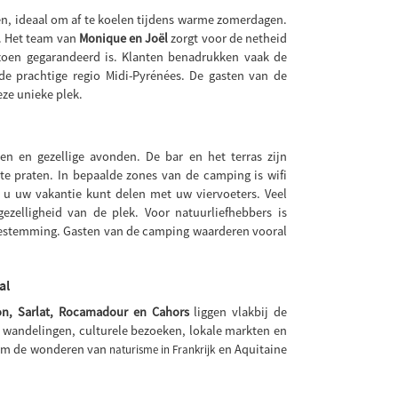
, ideaal om af te koelen tijdens warme zomerdagen.
. Het team van
Monique en Joël
zorgt voor de netheid
eizoen gegarandeerd is. Klanten benadrukken vaak de
 de prachtige regio Midi-Pyrénées. De gasten van de
ze unieke plek.
ten en gezellige avonden. De bar en het terras zijn
te praten. In bepaalde zones van de camping is wifi
 u uw vakantie kunt delen met uw viervoeters. Veel
zelligheid van de plek. Voor natuurliefhebbers is
bestemming. Gasten van de camping waarderen vooral
al
n, Sarlat, Rocamadour en Cahors
liggen vlakbij de
n: wandelingen, culturele bezoeken, lokale markten en
 om de wonderen van
en Aquitaine
naturisme in Frankrijk