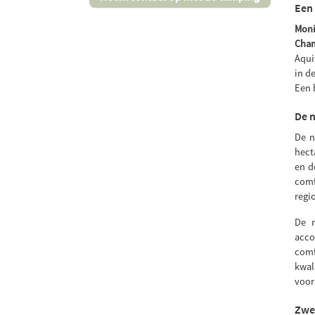
Een
Moni
Cham
Aqui
in d
Een 
De n
De n
hect
en d
comf
regi
De 
acco
comf
kwal
voor
Zwe