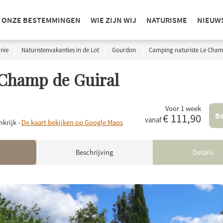
ONZE BESTEMMINGEN
WIE ZIJN WIJ
NATURISME
NIEUW
nie
Naturistenvakanties in de Lot
Gourdon
Camping naturiste Le Cham
 Champ de Guiral
Voor 1 week
Be
€ 111,90
vanaf
krijk -
De kaart bekijken op Google Maps
Beschrijving
Details