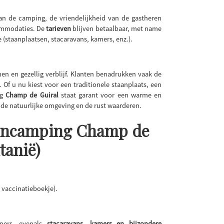
n de camping, de vriendelijkheid van de gastheren
commodaties. De
tarieven
blijven betaalbaar, met name
 (staanplaatsen, stacaravans, kamers, enz.).
en en gezellig verblijf. Klanten benadrukken vaak de
 Of u nu kiest voor een traditionele staanplaats, een
ng
Champ de Guiral
staat garant voor een warme en
e de natuurlijke omgeving en de rust waarderen.
stencamping Champ de
tanië)
 vaccinatieboekje).
pers, evenals
stacaravans, kamers en bijzondere