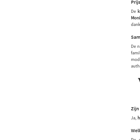
Prij
De
k
Moni
dank
Sam
De n
fami
mode
auth
Zijn
Ja,
h
Welk
De 