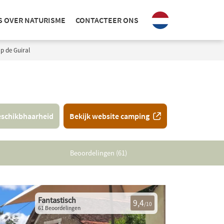
S OVER NATURISME
CONTACTEER ONS
p de Guiral
schikbhaarheid
Bekijk website camping
Beoordelingen (61)
Fantastisch
9,4
/10
61 Beoordelingen