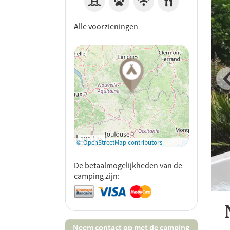
Alle voorzieningen
Op Google
Maps
bekijken
100 km
© OpenStreetMap contributors
De betaalmogelijkheden van de
camping zijn:
Neem contact op met de camping