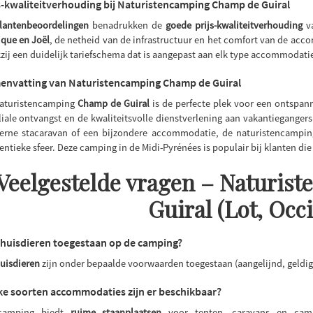
s-kwaliteitverhouding bij Naturistencamping Champ de Guiral
lantenbeoordelingen
benadrukken de
goede prijs-kwaliteitverhouding
va
que en Joël
, de netheid van de infrastructuur en het comfort van de ac
zij een duidelijk tariefschema dat is aangepast aan elk type accommodatie
envatting van Naturistencamping Champ de Guiral
aturistencamping
Champ de Guiral
is de perfecte plek voor een ontspann
liale ontvangst en de kwaliteitsvolle dienstverlening aan vakantiegangers.
rne stacaravan of een bijzondere accommodatie, de naturistencampi
entieke sfeer. Deze camping in de Midi-Pyrénées is populair bij klanten di
Veelgestelde vragen – Naturi
Guiral (Lot, Occi
 huisdieren toegestaan op de camping?
uisdieren
zijn onder bepaalde voorwaarden toegestaan (aangelijnd, geldig
e soorten accommodaties zijn er beschikbaar?
camping biedt
ruime staanplaatsen
voor tenten, caravans en cam