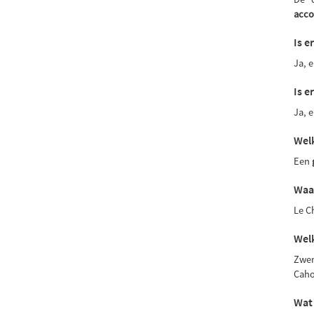
acc
Is 
Ja, e
Is e
Ja, e
Welk
Een
Waar
Le C
Welk
Zwem
Caho
Wat 