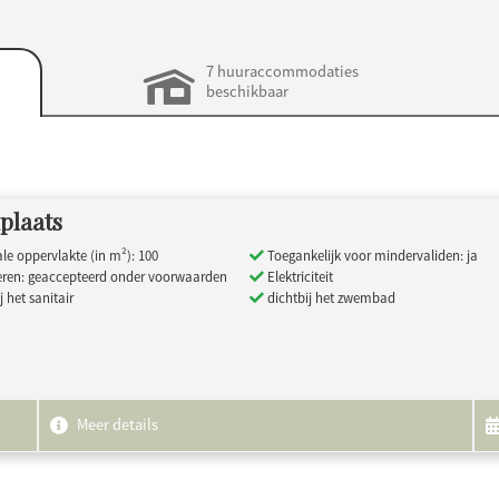
7 huuraccommodaties
beschikbaar
plaats
e oppervlakte (in m²): 100
Toegankelijk voor mindervaliden: ja
eren: geaccepteerd onder voorwaarden
Elektriciteit
j het sanitair
dichtbij het zwembad
Meer details