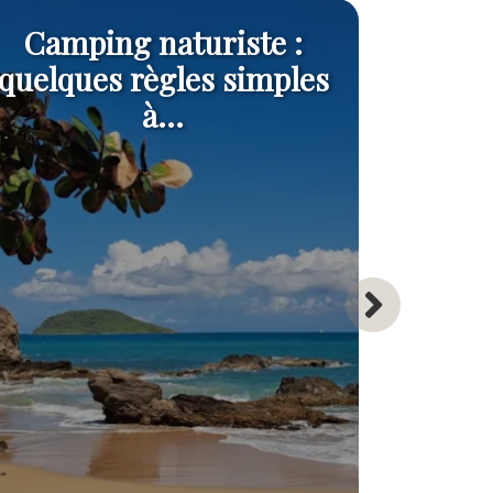
Camping naturiste :
Comm
quelques règles simples
camp
à...