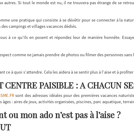
 autres. Si tout le monde est nu, il ne trouvera pas étrange de se retrouv
mme une pratique qui consiste à se dévêtir pour se connecter à la nature
s des campings et villages vacances dédiés.
ous à ce qu’ils en posent et répondez leur de manière honnête. Essayer 
 respect comme ne jamais prendre de photos ou filmer des personnes sans 
nt ce à quoi s’attendre. Cela les aidera à se sentir plus à l’aise et à profit
 CENTRE PAISIBLE : A CHACUN S
ISME.FR
sont des adresses idéales pour des premières vacances naturistes
 âges : aires de jeux, activités organisées, piscines, parc aquatique, terrai
t ou mon ado n’est pas à l’aise ?
OUT