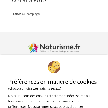
AUTRES PAYS
France
(38 campings)
Inscription à la newsletter
Préférences en matière de cookies
Fédération des espaces naturistes
(chocolat, noisettes, raisins secs...)
Mentions légales
CGU du site
Nous utilisons des cookies strictement nécessaires au
Cookies
fonctionnement du site, aux performances et aux
Charte de confidentialité
préférences. Nous sommes susceptibles d’utiliser
Espace presse