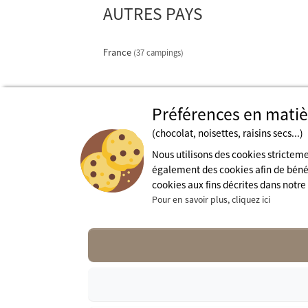
AUTRES PAYS
France
(37 campings)
Préférences en matiè
(chocolat, noisettes, raisins secs...)
Nous utilisons des cookies strictem
également des cookies afin de bénéfi
cookies aux fins décrites dans notre
Pour en savoir plus, cliquez ici
Fédération des espaces naturistes
A propo
Mentions légales
contact@
CGU du site
Cookies
Charte de confidentialité
Espace presse