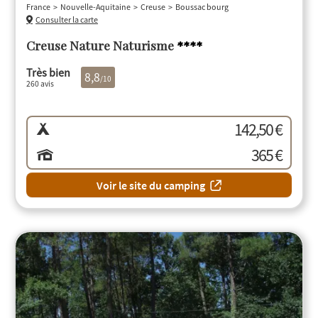
France
Nouvelle-Aquitaine
Creuse
Boussac bourg
Consulter la carte
Creuse Nature Naturisme
****
Très bien
8,8
/10
260 avis
142,50 €
365 €
Voir le site du camping