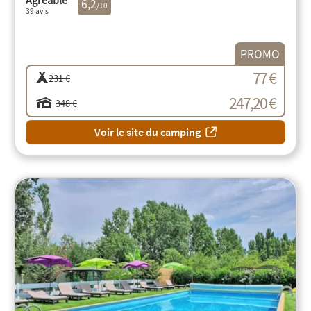
6,2
/10
39 avis
PROMO
77 €
231 €
247,20 €
348 €
Voir le site du camping