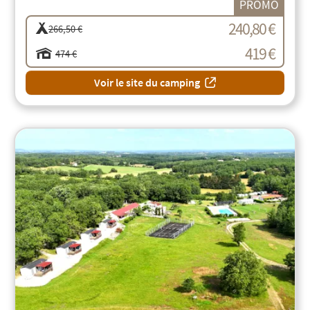
PROMO
240,80 €
266,50 €
419 €
474 €
Voir le site du camping