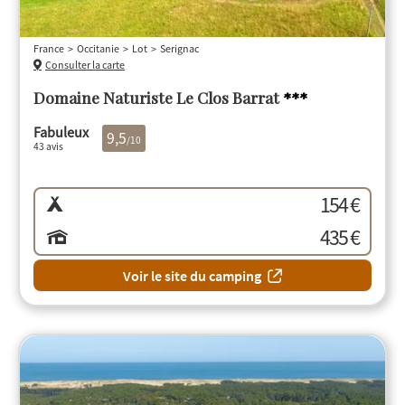
France
Occitanie
Lot
Serignac
Consulter la carte
Domaine Naturiste Le Clos Barrat
***
Fabuleux
9,5
/10
43 avis
154 €
435 €
Voir le site du camping