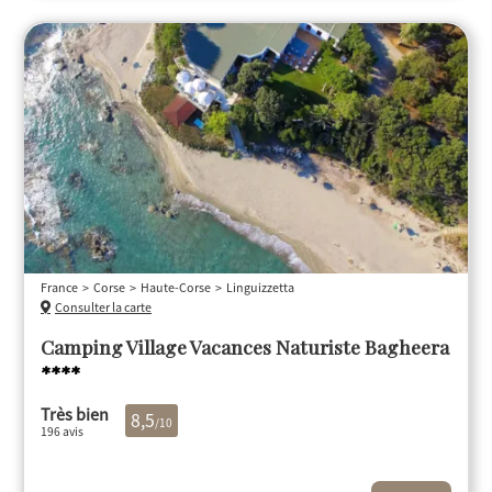
France
Corse
Haute-Corse
Linguizzetta
Consulter la carte
Camping Village Vacances Naturiste Bagheera
****
Très bien
8,5
/10
196 avis