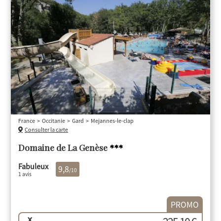
France
Occitanie
Gard
Mejannes-le-clap
Consulter la carte
Domaine de La Genèse
***
Fabuleux
9,8
/10
1 avis
PROMO