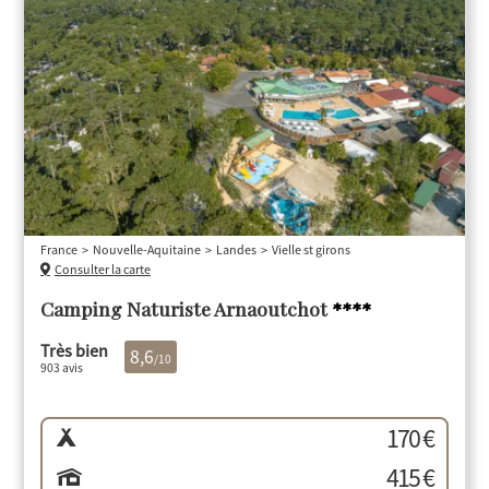
France
Nouvelle-Aquitaine
Landes
Vielle st girons
Consulter la carte
Camping Naturiste Arnaoutchot
****
Très bien
8,6
/10
903 avis
170 €
415 €