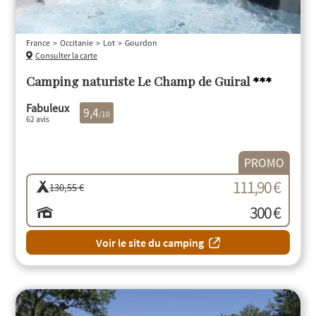
France
Occitanie
Lot
Gourdon
Consulter la carte
Camping naturiste Le Champ de Guiral
***
Fabuleux
9,4
/10
62 avis
PROMO
111,90 €
130,55 €
300 €
Voir le site du camping