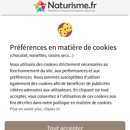
Inscription à la newsletter
Préférences en matière de cookies
Fédération des espaces naturistes
(chocolat, noisettes, raisins secs...)
Mentions légales
CGU du site
Nous utilisons des cookies strictement nécessaires au
Cookies
fonctionnement du site, aux performances et aux
Charte de confidentialité
préférences. Nous sommes susceptibles d’utiliser
Espace presse
également des cookies afin de bénéficier de publicités
A propos de nous
ciblées adressées aux utilisateurs. En cliquant sur tout
contact@naturisme.fr
accepter, vous consentez à l'utilisation de ces cookies aux
Nos partenaires
fins décrites dans notre politique en matière de cookies.
Pour en savoir plus, cliquez ici
Suivez nous
Tout accepter