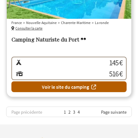
France
Nouvelle-Aquitaine
Charente-Maritime
La ronde
Consulter la carte
Camping Naturiste du Port
**
145 €
516 €
Voir le site du camping
Page précédente
1
2
3
4
Page suivante