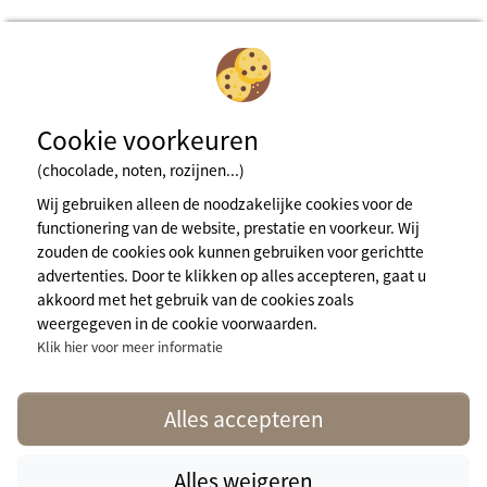
Cookie voorkeuren
(chocolade, noten, rozijnen...)
Inschrijven voor de nieuwsbrief
Wij gebruiken alleen de noodzakelijke cookies voor de
functionering van de website, prestatie en voorkeur. Wij
zouden de cookies ook kunnen gebruiken voor gerichtte
Wettelijke bepalingens
advertenties. Door te klikken op alles accepteren, gaat u
Algemene gebruiksvoorwaarden
akkoord met het gebruik van de cookies zoals
Cookiebeleid
Persruimte
weergegeven in de cookie voorwaarden.
Klik hier voor meer informatie
Meer info
contact@naturisme.fr
Alles accepteren
Alles weigeren