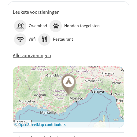
Leukste voorzieningen
Zwembad
Honden toegelaten
Wifi
Restaurant
Alle voorzieningen
Op Google Maps
bekijken
100 km
© OpenStreetMap contributors