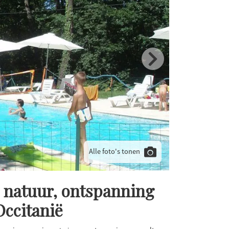
Alle foto's tonen
 natuur, ontspanning
Occitanië