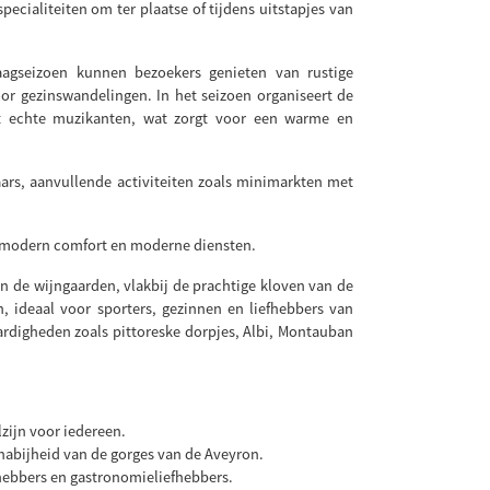
ecialiteiten om ter plaatse of tijdens uitstapjes van
aagseizoen kunnen bezoekers genieten van rustige
or gezinswandelingen. In het seizoen organiseert de
 echte muzikanten, wat zorgt voor een warme en
ars, aanvullende activiteiten zoals minimarkten met
et modern comfort en moderne diensten.
en de wijngaarden, vlakbij de prachtige kloven van de
, ideaal voor sporters, gezinnen en liefhebbers van
ardigheden zoals pittoreske dorpjes, Albi, Montauban
lzijn voor iedereen.
nabijheid van de gorges van de Aveyron.
fhebbers en gastronomieliefhebbers.