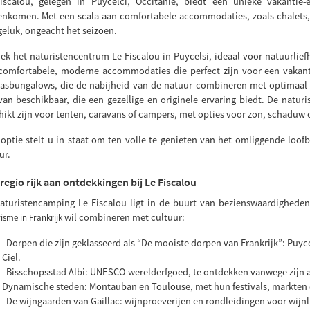
iscalou, gelegen in Puycelci, Occitanië, biedt een unieke vakantie
nkomen. Met een scala aan comfortabele accommodaties, zoals chalets,
 geluk, ongeacht het seizoen.
ek het naturistencentrum Le Fiscalou in Puycelsi, ideaal voor natuurlief
comfortabele, moderne accommodaties die perfect zijn voor een vakanti
asbungalows, die de nabijheid van de natuur combineren met optimaal co
van beschikbaar, die een gezellige en originele ervaring biedt. De nat
hikt zijn voor tenten, caravans of campers, met opties voor zon, schaduw 
 optie stelt u in staat om ten volle te genieten van het omliggende loo
ur.
regio rijk aan ontdekkingen bij Le Fiscalou
aturistencamping Le Fiscalou ligt in de buurt van bezienswaardigheden
wil combineren met cultuur:
isme in Frankrijk
Dorpen die zijn geklasseerd als “De mooiste dorpen van Frankrijk”: Puyce
Ciel.
Bisschopsstad Albi: UNESCO-werelderfgoed, te ontdekken vanwege zijn a
Dynamische steden: Montauban en Toulouse, met hun festivals, markten
De wijngaarden van Gaillac: wijnproeverijen en rondleidingen voor wijnl