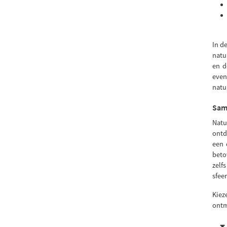
In d
natu
en d
even
natu
Same
Natu
ontd
een 
beto
zelf
sfeer
Kiez
ontm