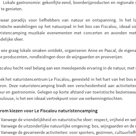
Lokale gastronomie: gekonfijte eend, boerderijproducten en regionale sp
te genieten.
waar paradijs voor liefhebbers van natuur en ontspanning. In het l
wandelingen op het natuurpad in het bos van Fiscalou, ideaal vo
istische
ristencamping muzikale evenementen met concerten en avonden met
delijke sfeer.
 wie graag lokale smaken ontdekt, organiseren Anne en Pascal, de eigena
le producenten, rondleidingen door de wijngaarden en proeverijen.
iscalou hecht veel belang aan een meeslepende ervaring in de natuur, m
ek het naturistencentrum Le Fiscalou, genesteld in het hart van het bos 
ron. Deze naturistencamping biedt een verscheidenheid aan activiteiten
uur en gastronomie. Gelegen op korte afstand van toeristische bezienswa
oulouse, is het een ideaal vertrekpunt voor uw verkenningstochten.
om kiezen voor Le Fiscalou naturistencamping
Vanwege de vriendelijkheid en naturistische sfeer: respect, vrijheid en we
Vanwege de uitzonderlijke natuurlijke omgeving: bos, wijngaarden en de 
Vanwege de gevarieerde activiteiten: voor sporters, gezinnen, cultuurlie