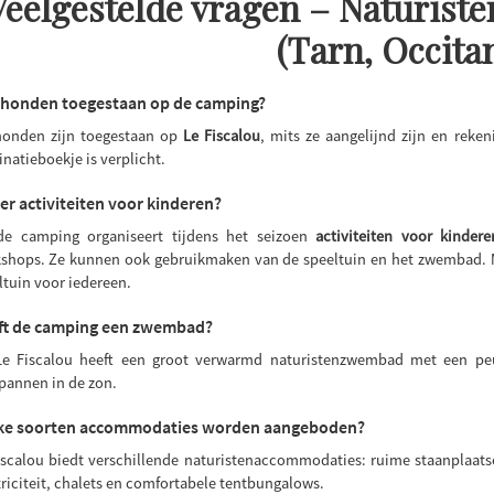
Veelgestelde vragen – Naturist
(Tarn, Occita
 honden toegestaan op de camping?
honden zijn toegestaan op
Le Fiscalou
, mits ze aangelijnd zijn en rek
inatieboekje is verplicht.
 er activiteiten voor kinderen?
de camping organiseert tijdens het seizoen
activiteiten voor kindere
shops. Ze kunnen ook gebruikmaken van de speeltuin en het zwembad. Me
ltuin voor iedereen.
ft de camping een zwembad?
Le Fiscalou heeft een groot verwarmd naturistenzwembad met een peu
pannen in de zon.
ke soorten accommodaties worden aangeboden?
iscalou biedt verschillende naturistenaccommodaties: ruime staanplaat
triciteit, chalets en comfortabele tentbungalows.