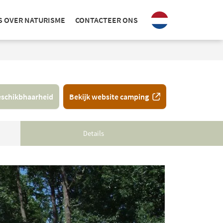
S OVER NATURISME
CONTACTEER ONS
schikbhaarheid
Bekijk website camping
Details