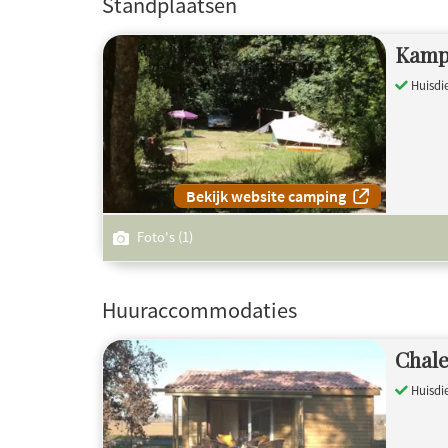
Standplaatsen
Kamp
Huisdi
Bekijk website camping
Foto's (1)
Huuraccommodaties
Chale
Huisdi