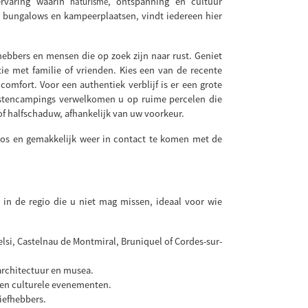
-ervaring waarin
, ontspanning en cultuur
naturisme
 bungalows en kampeerplaatsen, vindt iedereen hier
hebbers en mensen die op zoek zijn naar rust. Geniet
e met familie of vrienden. Kies een van de recente
mfort. Voor een authentiek verblijf is er een grote
uristencampings verwelkomen u op ruime percelen die
of halfschaduw, afhankelijk van uw voorkeur.
fbos en gemakkelijk weer in contact te komen met de
 in de regio die u niet mag missen, ideaal voor wie
lsi, Castelnau de Montmiral, Bruniquel of Cordes-sur-
rchitectuur en musea.
 en culturele evenementen.
iefhebbers.