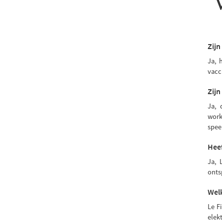
Zijn
Ja, 
vacc
Zijn
Ja, 
work
spee
Hee
Ja, 
onts
Wel
Le F
elek