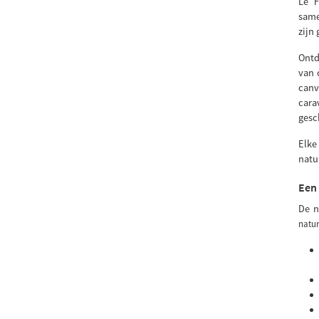
Le F
same
zijn
Ontd
van 
canv
cara
gesc
Elke
natu
Een 
De n
natur