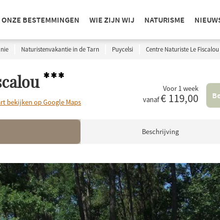
ONZE BESTEMMINGEN
WIE ZIJN WIJ
NATURISME
NIEUW
nie
Naturistenvakantie in de Tarn
Puycelsi
Centre Naturiste Le Fiscalou
***
scalou
Voor 1 week
Be
€ 119,00
vanaf
rt bekijken op Google Maps
Beschrijving