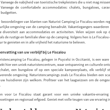
Vanwege de nabijheid van toeristische trekpleisters die u niet mag missen
Vanwege de comfortabele accommodaties: chalets, bungalows, carav
budgetten.
e beoordelingen van klanten van Naturist Camping Le Fiscalou worden rege
urlijke omgeving van de camping benadrukt. Vakantiegangers waarder
e diversiteit aan accommodaties en activiteiten. Velen wijzen ook op 
als de rustige en familiale sfeer op de camping. Volgens hen is Le Fiscalo
ur te genieten en in alle vrijheid het naturisme te beleven.
nvatting van uw verblijf bij Le Fiscalou
ristencamping Le Fiscalou, gelegen in Puycelsi in Occitanië, is een ware
ekt hier een uniek naturistencentrum, waar ontspanning en culturele ont
chalet, een bungalow of op een speciale kampeerplaats, elk verblijf s
verende omgeving. Naturistencampings zoals Le Fiscalou bieden een scala
s uw huisdieren zijn welkom. Profiteer van het laagseizoen om de omge
.
en voor Le Fiscalou staat garant voor een unieke vakantie-ervaring
oetingen en regionaal erfgoed. Geniet met volle teugen van uw ervaring in 