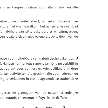
.
ans en kampeerplaatsen voor alle smaken en alle
lmatig de vriendelijkheid, netheid en uitzonderlijke
en vooral het warme welkom, het aangename zwembad
de nabijheid van pittoreske dorpjes en wijngaarden,
u een ideale plek om nieuwe energie op te doen, van de
 oase voor liefhebbers van naturistische vakanties. U
dekkingen harmonieus samengaan. Of u nu verblijft in
taat garant voor comfort en vriendelijkheid in deze
 aan activiteiten die geschikt zijn voor iedereen en
ving te verkennen in een rustgevende en authentieke
 tussen de geneugten van de natuur, vriendelijke
dit naturistencentrum in Puycelsi, in de Tarn.