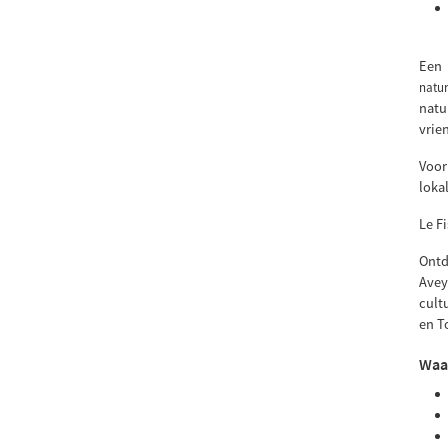
Een 
natur
natu
vrien
Voor
loka
Le F
Ontd
Avey
cult
en T
Waar