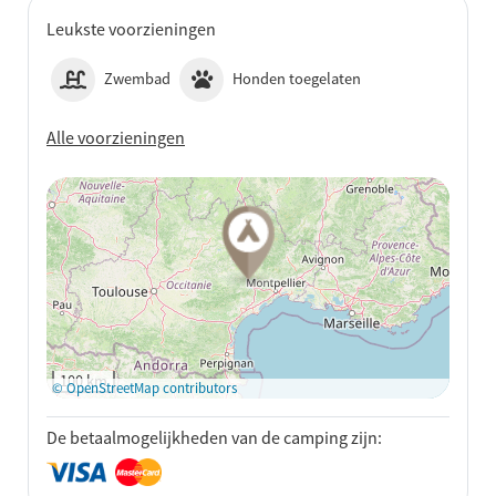
Leukste voorzieningen
Zwembad
Honden toegelaten
Alle voorzieningen
Op Google Maps
bekijken
100 km
© OpenStreetMap contributors
De betaalmogelijkheden van de camping zijn: