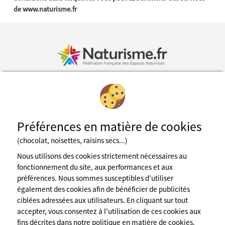
de www.naturisme.fr
Inscription à la newsletter
Préférences en matière de cookies
Fédération des espaces naturistes
(chocolat, noisettes, raisins secs...)
Mentions légales
CGU du site
Nous utilisons des cookies strictement nécessaires au
Cookies
fonctionnement du site, aux performances et aux
Charte de confidentialité
préférences. Nous sommes susceptibles d’utiliser
Espace presse
également des cookies afin de bénéficier de publicités
A propos de nous
ciblées adressées aux utilisateurs. En cliquant sur tout
contact@naturisme.fr
accepter, vous consentez à l'utilisation de ces cookies aux
Nos partenaires
fins décrites dans notre politique en matière de cookies.