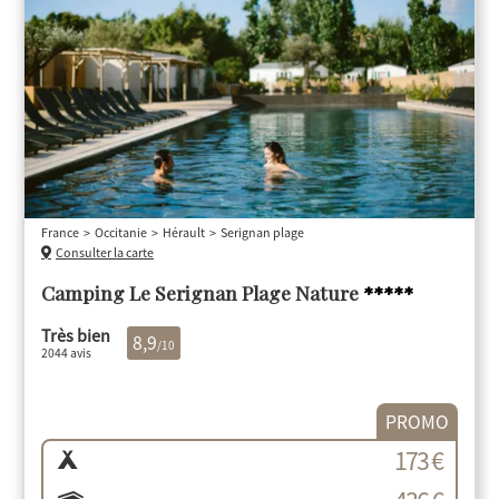
France
Occitanie
Hérault
Serignan plage
Consulter la carte
Camping Le Serignan Plage Nature
*****
Très bien
8,9
/10
2044 avis
PROMO
173 €