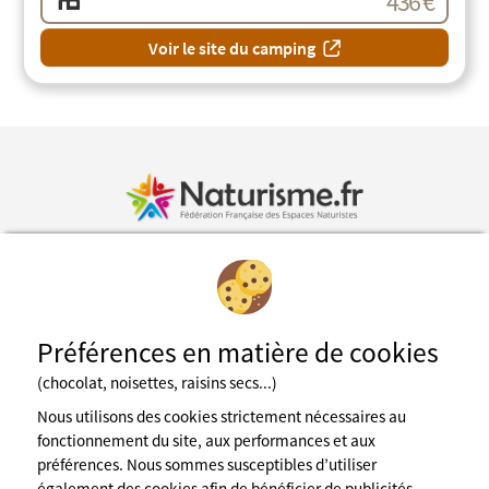
436 €
Voir le site du camping
Inscription à la newsletter
Préférences en matière de cookies
Fédération des espaces naturistes
(chocolat, noisettes, raisins secs...)
Mentions légales
CGU du site
Nous utilisons des cookies strictement nécessaires au
Cookies
fonctionnement du site, aux performances et aux
Charte de confidentialité
préférences. Nous sommes susceptibles d’utiliser
Espace presse
également des cookies afin de bénéficier de publicités
A propos de nous