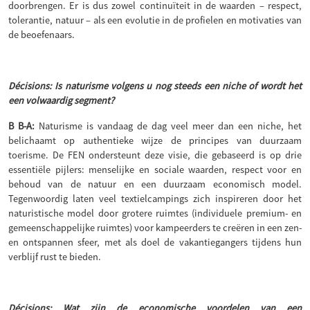
doorbrengen. Er is dus zowel continuïteit in de waarden – respect,
tolerantie, natuur – als een evolutie in de profielen en motivaties van
de beoefenaars.
Décisions: Is naturisme volgens u nog steeds een niche of wordt het
een volwaardig segment?
B B-A:
Naturisme is vandaag de dag veel meer dan een niche, het
belichaamt op authentieke wijze de principes van duurzaam
toerisme. De FEN ondersteunt deze visie, die gebaseerd is op drie
essentiële pijlers: menselijke en sociale waarden, respect voor en
behoud van de natuur en een duurzaam economisch model.
Tegenwoordig laten veel textielcampings zich inspireren door het
naturistische model door grotere ruimtes (individuele premium- en
gemeenschappelijke ruimtes) voor kampeerders te creëren in een zen-
en ontspannen sfeer, met als doel de vakantiegangers tijdens hun
verblijf rust te bieden.
Décisions: Wat zijn de economische voordelen van een