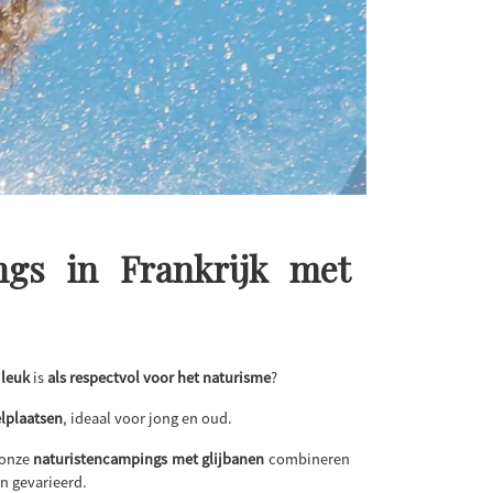
ngs in Frankrijk met
 leuk
is
als respectvol voor het naturisme
?
lplaatsen
, ideaal voor jong en oud.
 onze
naturistencampings met glijbanen
combineren
en gevarieerd.