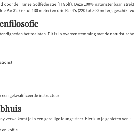
end door de Franse Golffederatie (FFGolf). Deze 100% naturistenbaan strek
e Par 3's (70 tot 130 meter) en drie Par 4's (220 tot 300 meter), geschikt v
enfilosofie
tandigheden het toelaten. Dit is in overeenstemming met de naturistische f
ations)
n een gekwalificeerde instructeur
ubhuis
y verwelkomt je in een gezellige lounge sfeer. Hier kun je genieten van :
 en koffie