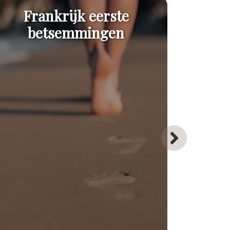
Frankrijk eerste
Naturi
betsemmingen
in 