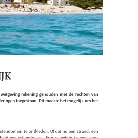
JK
de wetgeving rekening gehouden met de rechten van
nderingen toegestaan. Dit maakte het mogelijk om het
istendomein te ontkleden. Of dat nu een strand, een
theid een schande was. Er was weinig respect voor