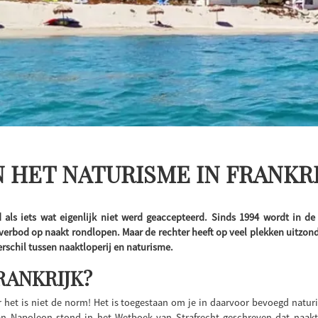
 HET NATURISME IN FRANKRI
d als iets wat eigenlijk niet werd geaccepteerd. Sinds 1994 wordt in 
n verbod op naakt rondlopen. Maar de rechter heeft op veel plekken uitzo
erschil tussen naaktloperij en naturisme.
RANKRIJK?
 het is niet de norm! Het is toegestaan om je in daarvoor bevoegd natur
van Napoleon stond in het Wetboek van Strafrecht geschreven dat naak