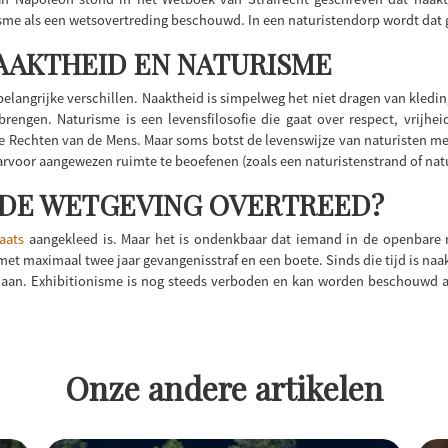
sme als een wetsovertreding beschouwd. In een naturistendorp wordt dat ge
AAKTHEID EN NATURISME
belangrijke verschillen. Naaktheid is simpelweg het niet dragen van kledin
rengen. Naturisme is een levensfilosofie die gaat over respect, vrijhe
 Rechten van de Mens. Maar soms botst de levenswijze van naturisten met
aarvoor aangewezen ruimte te beoefenen (zoals een naturistenstrand of na
 U DE WETGEVING OVERTREED?
aats
aangekleed is. Maar het is ondenkbaar dat iemand in de openbare r
met maximaal twee jaar gevangenisstraf en een boete. Sinds die tijd is naa
an. Exhibitionisme is nog steeds verboden en kan worden beschouwd als
Onze andere artikelen