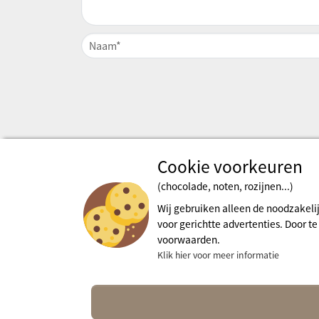
Cookie voorkeuren
(chocolade, noten, rozijnen...)
Wij gebruiken alleen de noodzakeli
voor gerichtte advertenties. Door t
voorwaarden.
Klik hier voor meer informatie
Wettelijke bepalingens
Meer in
Algemene gebruiksvoorwaarden
contact@
Cookiebeleid