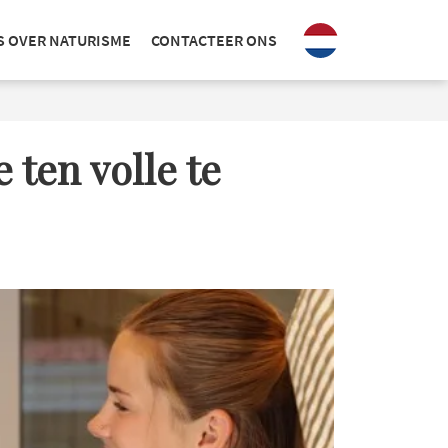
S OVER NATURISME
CONTACTEER ONS
ten volle te