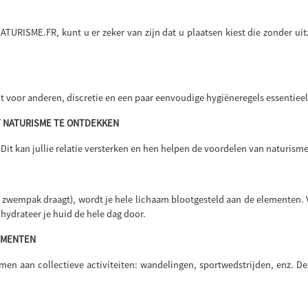
ATURISME.FR, kunt u er zeker van zijn dat u plaatsen kiest die zonder u
ect voor anderen, discretie en een paar eenvoudige hygiëneregels essentie
ET NATURISME TE ONTDEKKEN
 Dit kan jullie relatie versterken en hen helpen de voordelen van naturism
een zwempak draagt), wordt je hele lichaam blootgesteld aan de elementen. 
hydrateer je huid de hele dag door.
NEMENTEN
nemen aan collectieve activiteiten: wandelingen, sportwedstrijden, enz.