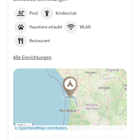
Pool
Kinderclub
Haustiere erlaubt
WLAN
Restaurant
Alle Einrichtungen
Auf Google Maps
anzeigen
100 km
© OpenStreetMap contributors