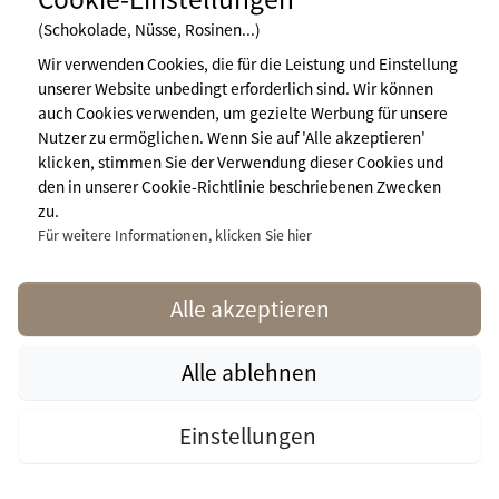
weitere Schlafgelegenheiten: 1
(Schokolade, Nüsse, Rosinen...)
Küche: 1
Badezimmer: 1
Wir verwenden Cookies, die für die Leistung und Einstellung
WC: 1
unserer Website unbedingt erforderlich sind. Wir können
Terrasse: 1
auch Cookies verwenden, um gezielte Werbung für unsere
Nutzer zu ermöglichen. Wenn Sie auf 'Alle akzeptieren'
klicken, stimmen Sie der Verwendung dieser Cookies und
den in unserer Cookie-Richtlinie beschriebenen Zwecken
Verfügbarkeiten und Preise
zu.
Für weitere Informationen, klicken Sie hier
Alle akzeptieren
Alle ablehnen
Für 1
Woche
Verfügbarkeiten
Zur Campingplatz
ab
Einstellungen
prüfen
Website
172,04
€