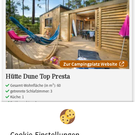
Zur Campingplatz Website
Hütte Dune Top Presta
Gesamt-Wohnfläche (in m²): 60
getrennte Schlafzimmer: 3
Küche: 1
Spülmaschine: 1
Badezimmer: 1
WC: 1
Klima-Anlage
Cookie-Einstellungen