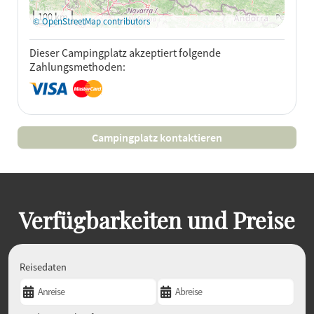
anzeigen
100 km
© OpenStreetMap contributors
Dieser Campingplatz akzeptiert folgende
Zahlungsmethoden:
Campingplatz kontaktieren
Verfügbarkeiten und Preise
Reisedaten