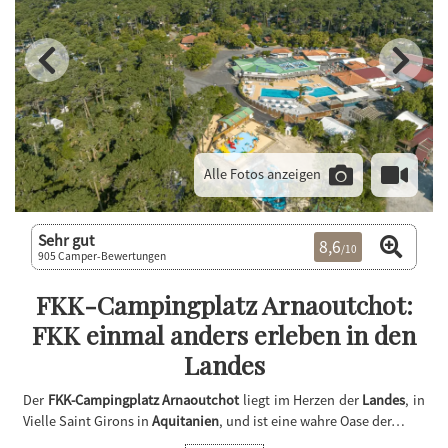
Alle Fotos anzeigen
Sehr gut
8,6
/10
905 Camper-Bewertungen
FKK-Campingplatz Arnaoutchot:
FKK einmal anders erleben in den
Landes
Der
FKK-Campingplatz Arnaoutchot
liegt im Herzen der
Landes
, in
Vielle Saint Girons in
Aquitanien
, und ist eine wahre Oase der…