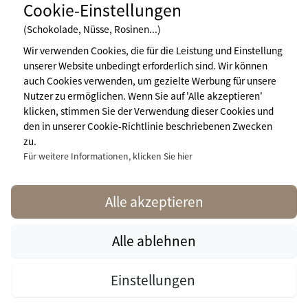
Cookie-Einstellungen
(Schokolade, Nüsse, Rosinen...)
Wir verwenden Cookies, die für die Leistung und Einstellung
unserer Website unbedingt erforderlich sind. Wir können
Newsletter abonnieren
auch Cookies verwenden, um gezielte Werbung für unsere
Nutzer zu ermöglichen. Wenn Sie auf 'Alle akzeptieren'
klicken, stimmen Sie der Verwendung dieser Cookies und
den in unserer Cookie-Richtlinie beschriebenen Zwecken
Impressum
zu.
Nutzungsbedingungen
Pressebereich
Für weitere Informationen, klicken Sie hier
Mehr Infos
contact@naturisme.fr
Alle akzeptieren
Alle ablehnen
naturisme.fr © 2026 Naturisme.fr, all rights reserved. All media and
Einstellungen
pictures are property of their respective owners.
This site is protected by reCAPTCHA.