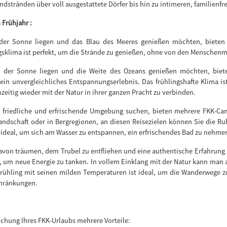
dstränden über voll ausgestattete Dörfer bis hin zu intimeren, familienf
 Frühjahr :
 der Sonne liegen und das Blau des Meeres genießen möchten, bieten m
ingsklima ist perfekt, um die Strände zu genießen, ohne von den Mensch
in der Sonne liegen und die Weite des Ozeans genießen möchten, biet
ein unvergleichliches Entspannungserlebnis. Das frühlingshafte Klima i
eitig wieder mit der Natur in ihrer ganzen Pracht zu verbinden.
e friedliche und erfrischende Umgebung suchen, bieten mehrere FKK-Ca
Landschaft oder in Bergregionen, an diesen Reisezielen können Sie die
t ideal, um sich am Wasser zu entspannen, ein erfrischendes Bad zu nehmen
 davon träumen, dem Trubel zu entfliehen und eine authentische Erfahrun
, um neue Energie zu tanken. In vollem Einklang mit der Natur kann man
rühling mit seinen milden Temperaturen ist ideal, um die Wanderwege z
chränkungen.
Buchung Ihres FKK-Urlaubs mehrere Vorteile: