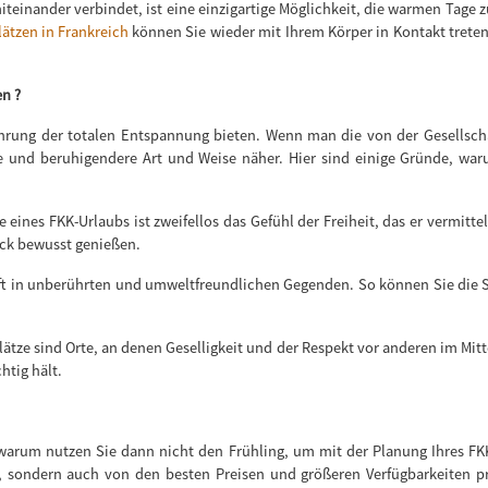
iteinander verbindet, ist eine einzigartige Möglichkeit, die warmen Tage
ätzen in Frankreich
können Sie wieder mit Ihrem Körper in Kontakt treten
en ?
hrung der totalen Entspannung bieten. Wenn man die von der Gesellschaft
e und beruhigendere Art und Weise näher. Hier sind einige Gründe, wa
e eines FKK-Urlaubs ist zweifellos das Gefühl der Freiheit, das er vermitte
ick bewusst genießen.
oft in unberührten und umweltfreundlichen Gegenden. So können Sie die
ze sind Orte, an denen Geselligkeit und der Respekt vor anderen im Mitt
chtig hält.
arum nutzen Sie dann nicht den Frühling, um mit der Planung Ihres FKK
n, sondern auch von den besten Preisen und größeren Verfügbarkeiten pr