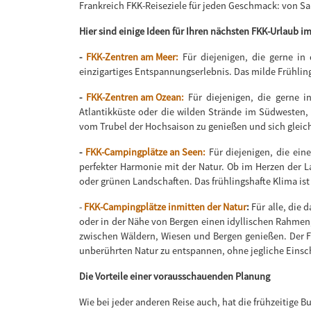
Frankreich FKK-Reiseziele für jeden Geschmack: von San
Hier sind einige Ideen für Ihren nächsten FKK-Urlaub im
-
FKK-Zentren am Meer:
Für diejenigen, die gerne in
einzigartiges Entspannungserlebnis. Das milde Frühl
-
FKK-Zentren am Ozean:
Für diejenigen, die gerne 
Atlantikküste oder die wilden Strände im Südwesten, 
vom Trubel der Hochsaison zu genießen und sich gleichz
-
FKK-Campingplätze an Seen:
Für diejenigen, die ein
perfekter Harmonie mit der Natur. Ob im Herzen der 
oder grünen Landschaften. Das frühlingshafte Klima is
-
FKK-Campingplätze inmitten der Natur
:
Für alle, die
oder in der Nähe von Bergen einen idyllischen Rahmen
zwischen Wäldern, Wiesen und Bergen genießen. Der F
unberührten Natur zu entspannen, ohne jegliche Eins
Die Vorteile einer vorausschauenden Planung
Wie bei jeder anderen Reise auch, hat die frühzeitige 