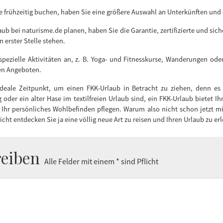
 frühzeitig buchen, haben Sie eine größere Auswahl an Unterkünften und o
ub bei naturisme.de planen, haben Sie die Garantie, zertifizierte und sich
 erster Stelle stehen.
 spezielle Aktivitäten an, z. B. Yoga- und Fitnesskurse, Wanderungen o
den Angeboten.
ideale Zeitpunkt, um einen FKK-Urlaub in Betracht zu ziehen, denn es 
der ein alter Hase im textilfreien Urlaub sind, ein FKK-Urlaub bietet Ihn
 Ihr persönliches Wohlbefinden pflegen. Warum also nicht schon jetzt m
icht entdecken Sie ja eine völlig neue Art zu reisen und Ihren Urlaub zu er
eiben
Alle Felder mit einem * sind Pflicht