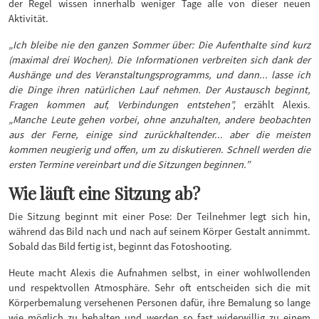
der Regel wissen innerhalb weniger Tage alle von dieser neuen
Aktivität.
„Ich bleibe nie den ganzen Sommer über: Die Aufenthalte sind kurz
(maximal drei Wochen). Die Informationen verbreiten sich dank der
Aushänge und des Veranstaltungsprogramms, und dann... lasse ich
die Dinge ihren natürlichen Lauf nehmen. Der Austausch beginnt,
Fragen kommen auf, Verbindungen entstehen”,
erzählt Alexis.
„Manche Leute gehen vorbei, ohne anzuhalten, andere beobachten
aus der Ferne, einige sind zurückhaltender... aber die meisten
kommen neugierig und offen, um zu diskutieren. Schnell werden die
ersten Termine vereinbart und die Sitzungen beginnen.”
Wie läuft eine Sitzung ab?
Die Sitzung beginnt mit einer Pose: Der Teilnehmer legt sich hin,
während das Bild nach und nach auf seinem Körper Gestalt annimmt.
Sobald das Bild fertig ist, beginnt das Fotoshooting.
Heute macht Alexis die Aufnahmen selbst, in einer wohlwollenden
und respektvollen Atmosphäre. Sehr oft entscheiden sich die mit
Körperbemalung versehenen Personen dafür, ihre Bemalung so lange
wie möglich zu behalten und werden so fast widerwillig zu einem