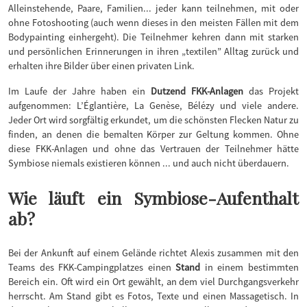
Alleinstehende, Paare, Familien... jeder kann teilnehmen, mit oder
ohne Fotoshooting (auch wenn dieses in den meisten Fällen mit dem
Bodypainting einhergeht). Die Teilnehmer kehren dann mit starken
und persönlichen Erinnerungen in ihren „textilen” Alltag zurück und
erhalten ihre Bilder über einen privaten Link.
Im Laufe der Jahre haben ein
Dutzend FKK-Anlagen
das Projekt
aufgenommen: L’Églantière, La Genèse, Bélézy und viele andere.
Jeder Ort wird sorgfältig erkundet, um die schönsten Flecken Natur zu
finden, an denen die bemalten Körper zur Geltung kommen. Ohne
diese FKK-Anlagen und ohne das Vertrauen der Teilnehmer hätte
Symbiose niemals existieren können ... und auch nicht überdauern.
Wie läuft ein Symbiose-Aufenthalt
ab?
Bei der Ankunft auf einem Gelände richtet Alexis zusammen mit den
Teams des FKK-Campingplatzes einen
Stand
in einem bestimmten
Bereich ein. Oft wird ein Ort gewählt, an dem viel Durchgangsverkehr
herrscht. Am Stand gibt es Fotos, Texte und einen Massagetisch. In