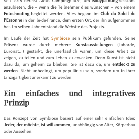
Seit 2015 bereist Alexis Campingplätze, um
Bodypainting-
Sessions
anzubieten, die – wenn die Teilnehmer dies wünschen – von einem
Fotoshooting
begleitet werden. Alles begann im
Club du Soleil de
l'Essonne
in der Île-de-France, dem ersten Ort, der ihn aufgenommen
hat. Im selben Jahr entstand die Website des Projekts.
Im Laufe der Zeit hat
Symbiose
sein Publikum gefunden. Seine
Präsenz wurde durch mehrere
Kunstausstellungen
(Laborde,
Euronat...) gestärkt, die unerlässlich waren, um diese Arbeit zu
zeigen, zu teilen und zum Leben zu erwecken. Denn Kunst ist nicht
dazu da, um geheim zu bleiben: Sie ist dazu da, um
entdeckt zu
werden
. Nicht unbedingt, um populär zu sein, sondern um in ihrer
Einzigartigkeit anerkannt zu werden.
Ein einfaches und integratives
Prinzip
Das Konzept von Symbiose basiert auf einer sehr einfachen Idee:
Jeder, der möchte
,
ist willkommen
, unabhängig von Alter, Körperbau
oder Aussehen.