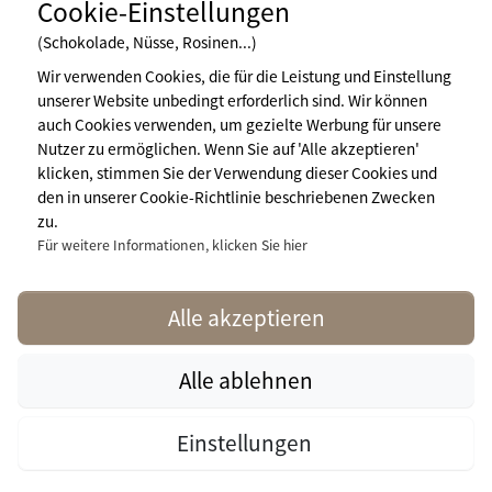
Cookie-Einstellungen
(Schokolade, Nüsse, Rosinen...)
Wir verwenden Cookies, die für die Leistung und Einstellung
unserer Website unbedingt erforderlich sind. Wir können
Newsletter abonnieren
auch Cookies verwenden, um gezielte Werbung für unsere
Nutzer zu ermöglichen. Wenn Sie auf 'Alle akzeptieren'
klicken, stimmen Sie der Verwendung dieser Cookies und
den in unserer Cookie-Richtlinie beschriebenen Zwecken
Impressum
zu.
Nutzungsbedingungen
Pressebereich
Für weitere Informationen, klicken Sie hier
Mehr Infos
contact@naturisme.fr
Alle akzeptieren
Alle ablehnen
naturisme.fr © 2026 Naturisme.fr, all rights reserved. All media and
Einstellungen
pictures are property of their respective owners.
This site is protected by reCAPTCHA.