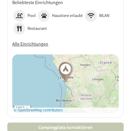
Beliebteste Einrichtungen
Pool
Haustiere erlaubt
WLAN
Restaurant
Alle Einrichtungen
Auf Google Maps
anzeigen
100 km
© OpenStreetMap contributors
Campingplatz kontaktieren