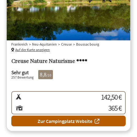
Frankreich
Neu-Aquitanien
Creuse
Boussac bourg
Auf der Karte anzeigen
Creuse Nature Naturisme
****
Sehr gut
8,8
/10
257 Bewertung
142,50 €
365 €
Zur Campingplatz Website