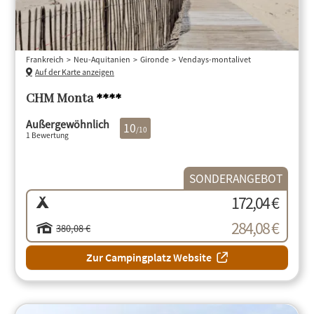
Frankreich
Neu-Aquitanien
Gironde
Vendays-montalivet
Auf der Karte anzeigen
CHM Monta
****
Außergewöhnlich
10
/10
1 Bewertung
SONDERANGEBOT
172,04 €
284,08 €
380,08 €
Zur Campingplatz Website