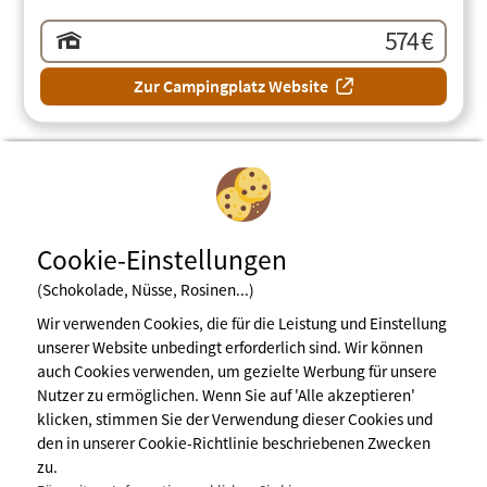
574 €
Zur Campingplatz Website
Vorherige Seite
1
2
Nächste Seite
Cookie-Einstellungen
(Schokolade, Nüsse, Rosinen...)
Wir verwenden Cookies, die für die Leistung und Einstellung
unserer Website unbedingt erforderlich sind. Wir können
Newsletter abonnieren
auch Cookies verwenden, um gezielte Werbung für unsere
Nutzer zu ermöglichen. Wenn Sie auf 'Alle akzeptieren'
klicken, stimmen Sie der Verwendung dieser Cookies und
den in unserer Cookie-Richtlinie beschriebenen Zwecken
Impressum
zu.
Nutzungsbedingungen
Pressebereich