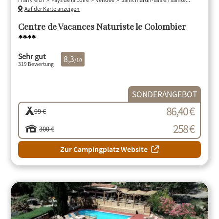
Auf der Karte anzeigen
Centre de Vacances Naturiste le Colombier
****
Sehr gut
8,3
/10
319 Bewertung
SONDERANGEBOT
86,40 €
99 €
258 €
300 €
Zur Campingplatz Website