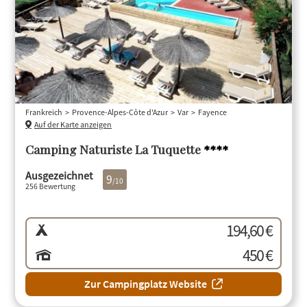
Frankreich
Provence-Alpes-Côte d'Azur
Var
Fayence
Auf der Karte anzeigen
Camping Naturiste La Tuquette
****
Ausgezeichnet
9
/10
256 Bewertung
194,60 €
450 €
Zur Campingplatz Website