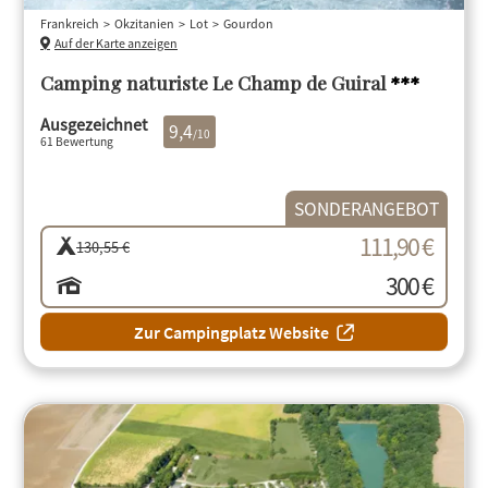
Frankreich
Okzitanien
Lot
Gourdon
Auf der Karte anzeigen
Camping naturiste Le Champ de Guiral
***
Ausgezeichnet
9,4
/10
61 Bewertung
SONDERANGEBOT
111,90 €
130,55 €
300 €
Zur Campingplatz Website