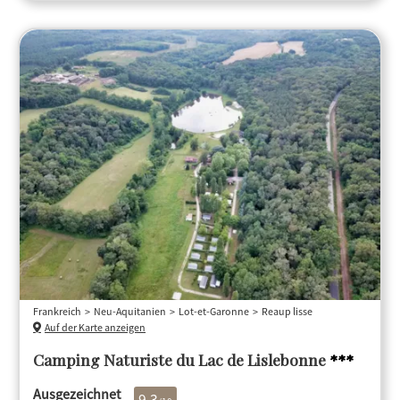
Frankreich
Neu-Aquitanien
Lot-et-Garonne
Reaup lisse
Auf der Karte anzeigen
Camping Naturiste du Lac de Lislebonne
***
Ausgezeichnet
9,3