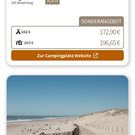
/10
245 Bewertung
SONDERANGEBOT
172,90 €
182 €
196,65 €
207 €
Zur Campingplatz Website