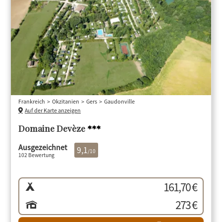
Frankreich
Okzitanien
Gers
Gaudonville
Auf der Karte anzeigen
Domaine Devèze
***
Ausgezeichnet
9,1
/10
102 Bewertung
161,70 €
273 €