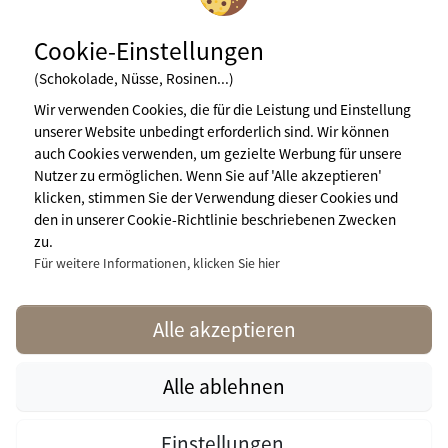
Cookie-Einstellungen
(Schokolade, Nüsse, Rosinen...)
Wir verwenden Cookies, die für die Leistung und Einstellung
unserer Website unbedingt erforderlich sind. Wir können
Newsletter abonnieren
auch Cookies verwenden, um gezielte Werbung für unsere
Nutzer zu ermöglichen. Wenn Sie auf 'Alle akzeptieren'
klicken, stimmen Sie der Verwendung dieser Cookies und
den in unserer Cookie-Richtlinie beschriebenen Zwecken
Impressum
zu.
Nutzungsbedingungen
Pressebereich
Für weitere Informationen, klicken Sie hier
Mehr Infos
contact@naturisme.fr
Alle akzeptieren
Alle ablehnen
naturisme.fr © 2026 Naturisme.fr, all rights reserved. All media and
Einstellungen
pictures are property of their respective owners.